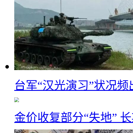
台军“汉光演习”状况频
金价收复部分“失地” 