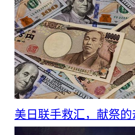
美日联手救汇，献祭的