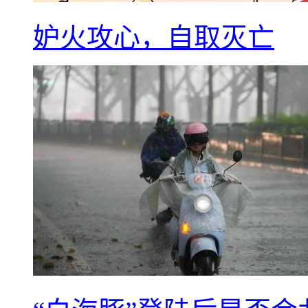
妒火攻心，自取灭亡