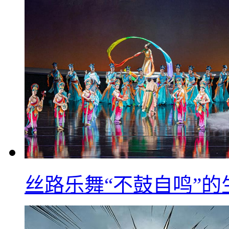
丝路乐舞“不鼓自鸣”