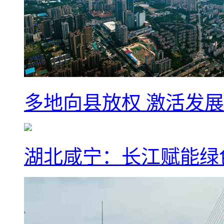
多地向县放权 激活发
湖北咸宁：长江赋能绿