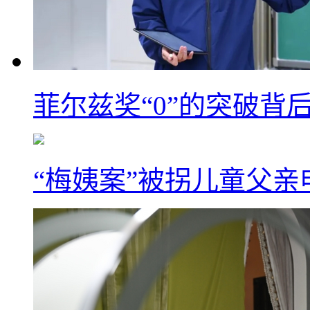
菲尔兹奖“0”的突破背
“梅姨案”被拐儿童父