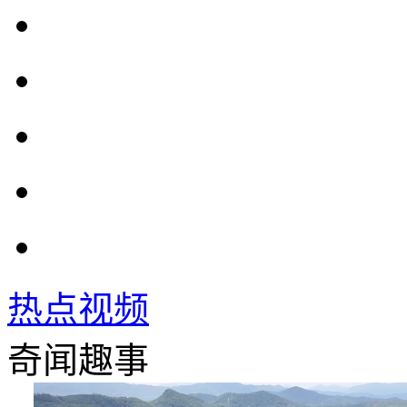
热点视频
奇闻趣事