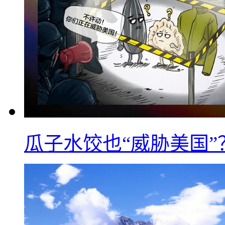
瓜子水饺也“威胁美国”