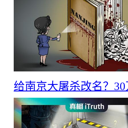
给南京大屠杀改名？3