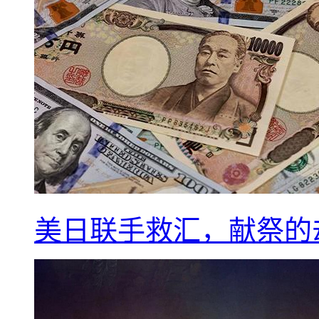
美日联手救汇，献祭的