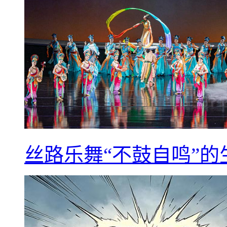
丝路乐舞“不鼓自鸣”