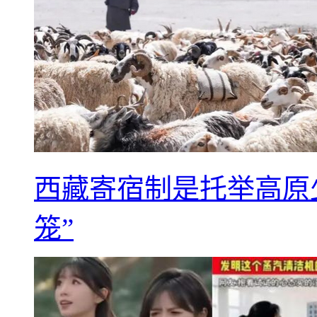
西藏寄宿制是托举高原
笼”