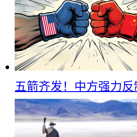
五箭齐发！中方强力反