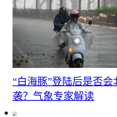
“白海豚”登陆后是否会
袭？气象专家解读