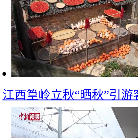
江西篁岭立秋“晒秋”引游