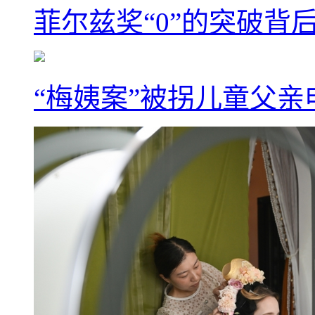
菲尔兹奖“0”的突破背
“梅姨案”被拐儿童父