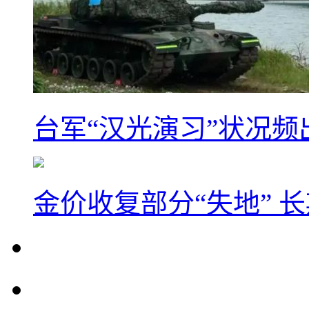
台军“汉光演习”状况频
金价收复部分“失地” 