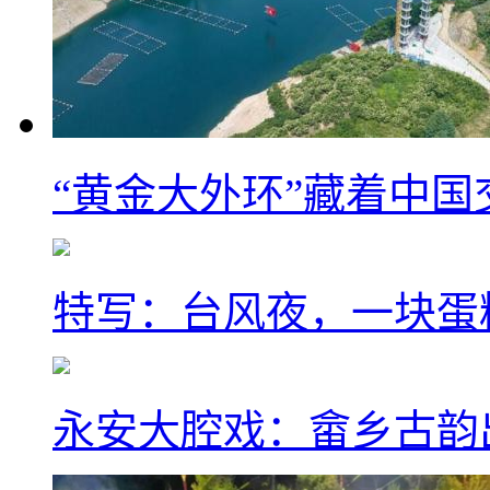
“黄金大外环”藏着中
特写：台风夜，一块蛋
永安大腔戏：畲乡古韵