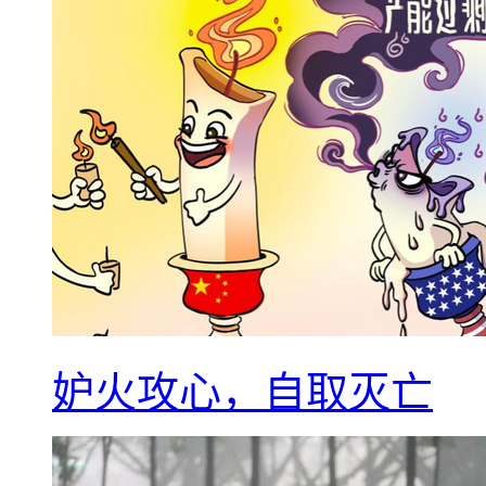
妒火攻心，自取灭亡