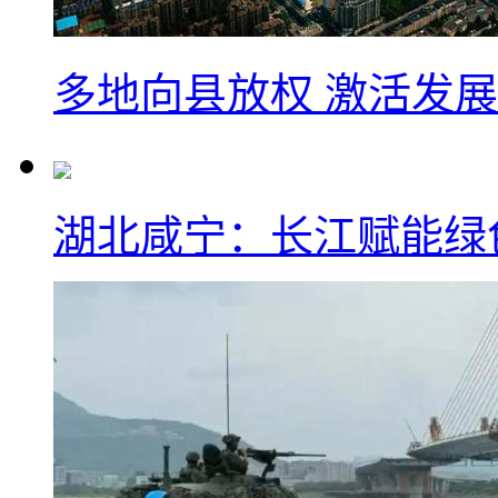
多地向县放权 激活发
湖北咸宁：长江赋能绿