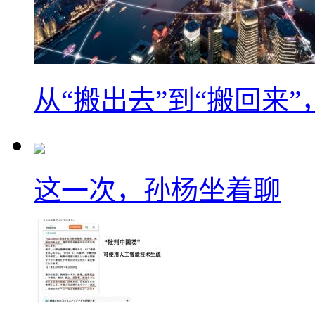
从“搬出去”到“搬回来
这一次，孙杨坐着聊