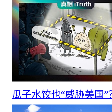
瓜子水饺也“威胁美国”