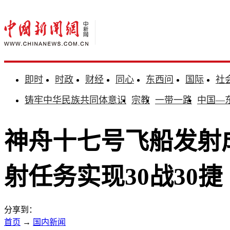
即时
时政
财经
同心
东西问
国际
社
铸牢中华民族共同体意识
宗教
一带一路
中国—
神舟十七号飞船发射
射任务实现30战30捷
分享到：
首页
→
国内新闻