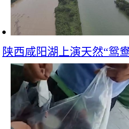
陕西咸阳湖上演天然“鸳鸯