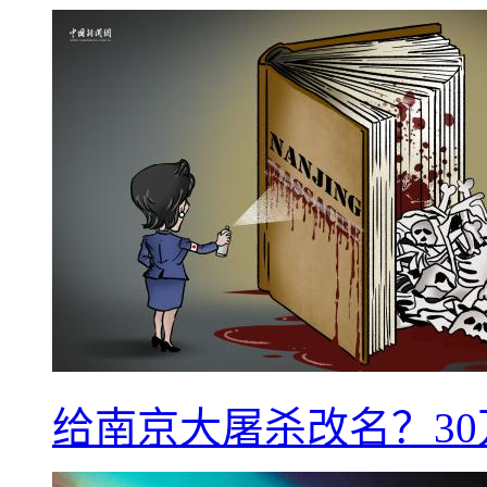
给南京大屠杀改名？3