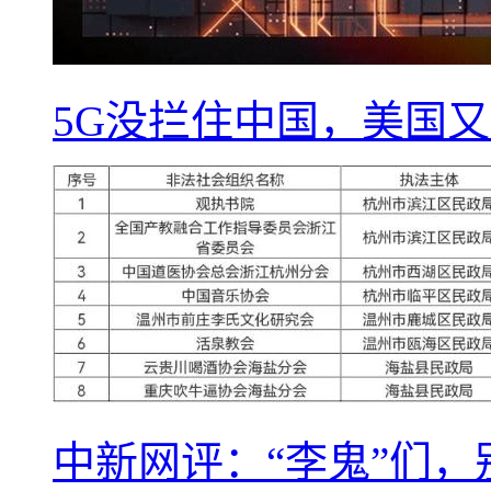
5G没拦住中国，美国又
中新网评：“李鬼”们，