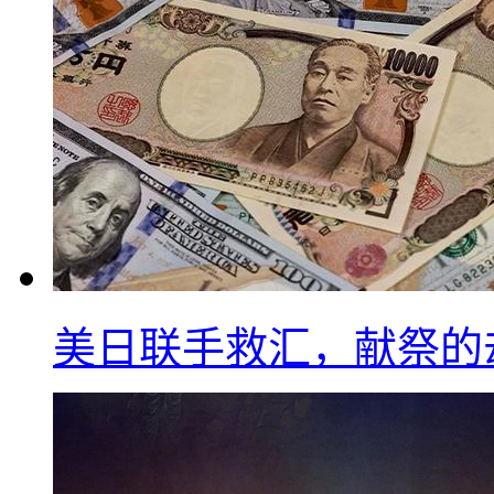
美日联手救汇，献祭的