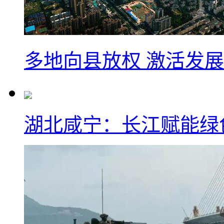
多地向县放权 激活发
湖北咸宁：长江赋能绿