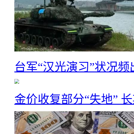
台军“汉光演习”状况频
金价收复部分“失地” 