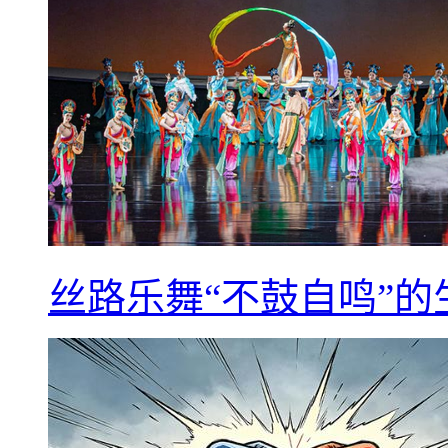
丝路乐舞“不鼓自鸣”