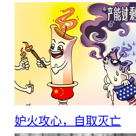
妒火攻心，自取灭亡