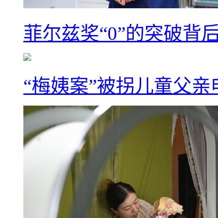
菲尔兹奖“0”的突破背
“梅姨案”被拐儿童父