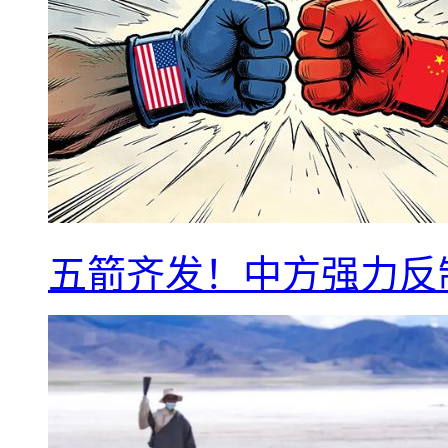
五箭齐发！中方强力反