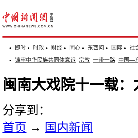
即时
时政
财经
同心
东西问
国际
社
铸牢中华民族共同体意识
宗教
一带一路
中国—
闽南大戏院十一载：
分享到：
首页
→
国内新闻