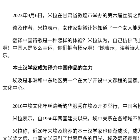
2023年9月6日，米拉在甘肃省敦煌市举办的第六届丝绸
谈及作者，米拉表示，女作家魏微让她知道了一个女人能爱
翻译中国诗歌是一种怎样的体验？米拉认为，自己仿佛飞上了
啊！中国人是多么幸运，你们拥有杨克啊！”她表示，读着诗
乐。
本土汉学家成为译介中国作品的主力
埃及是非洲和中东地区第一个在大学开设中文课程的国家。19
文化中心。
2016中埃文化年丝路新韵华服秀在埃及开罗举行，中国名模
米拉表示，自1956年两国建交以来，埃中关系在各领域不
米拉称，近20年来埃及培养的本土汉学家也逐渐成长，成为译介中国作品
文学奖之后，中国文学吸引了世界更多的目光，埃及翻译家和