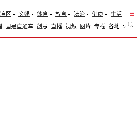
湾区
文娱
体育
教育
法治
健康
生活
刊
国是直通车
创意
直播
视频
图片
专栏
各地