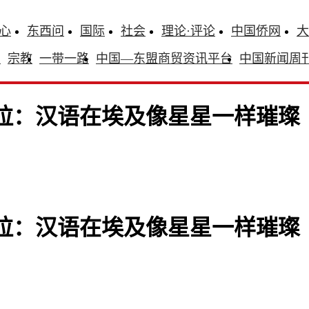
心
东西问
国际
社会
理论·评论
中国侨网
大
识
宗教
一带一路
中国—东盟商贸资讯平台
中国新闻周
拉：汉语在埃及像星星一样璀璨
拉：汉语在埃及像星星一样璀璨