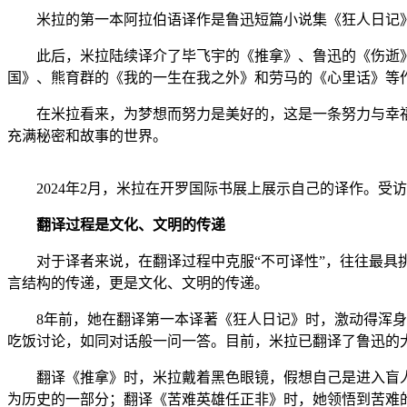
米拉的第一本阿拉伯语译作是鲁迅短篇小说集《狂人日记》。
此后，米拉陆续译介了毕飞宇的《推拿》、鲁迅的《伤逝》
国》、熊育群的《我的一生在我之外》和劳马的《心里话》等
在米拉看来，为梦想而努力是美好的，这是一条努力与幸福
充满秘密和故事的世界。
2024年2月，米拉在开罗国际书展上展示自己的译作。受
翻译过程是文化、文明的传递
对于译者来说，在翻译过程中克服“不可译性”，往往最具挑
言结构的传递，更是文化、文明的传递。
8年前，她在翻译第一本译著《狂人日记》时，激动得浑身发
吃饭讨论，如同对话般一问一答。目前，米拉已翻译了鲁迅的
翻译《推拿》时，米拉戴着黑色眼镜，假想自己是进入盲人
为历史的一部分；翻译《苦难英雄任正非》时，她领悟到苦难