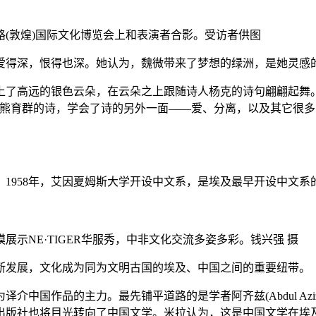
之路(敦煌)国际文化博览会上和表演者合影。受访者供图
得深，恨得也深。她认为，魏微带来了梦想的绿洲，是她灵感的
高远的银色云朵，在云朵之上跟随诗人杨克的诗句翩翩起舞。
人熊育群的诗，学会了诗的另外一面——爱、分离，以及其它很
58年，艾因夏姆斯大学开设中文系，是埃及最早开设中文系的
展示NE·TIGER华服秀，中非文化交流多姿多彩。钱兴强 摄
断发展，文化成为同为文明古国的埃及、中国之间的重要纽带。
的主力。最先铺平道路的是学者阿齐兹(Abdul Aziz Hamdi
出版社也将目光转向了中国文学。米拉认为，这是中国文学在埃