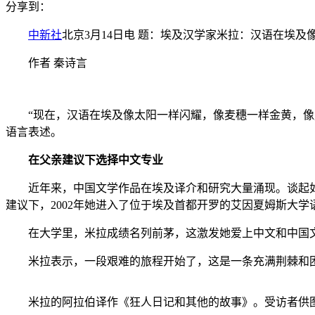
分享到：
中新社
北京3月14日电 题：埃及汉学家米拉：汉语在埃及
作者 秦诗言
“现在，汉语在埃及像太阳一样闪耀，像麦穗一样金黄，像月亮一
语言表述。
在父亲建议下选择中文专业
近年来，中国文学作品在埃及译介和研究大量涌现。谈起如
建议下，2002年她进入了位于埃及首都开罗的艾因夏姆斯大
在大学里，米拉成绩名列前茅，这激发她爱上中文和中国文
米拉表示，一段艰难的旅程开始了，这是一条充满荆棘和困
米拉的阿拉伯译作《狂人日记和其他的故事》。受访者供