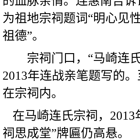
的血脉亲情。连惠南告诉
为祖地宗祠题词“明心见
祖德”。
宗祠门口，“马崎连氏
2013年连战亲笔题写的
在宗祠内。
在马崎连氏宗祠，201
祠思成堂”牌匾仍高悬