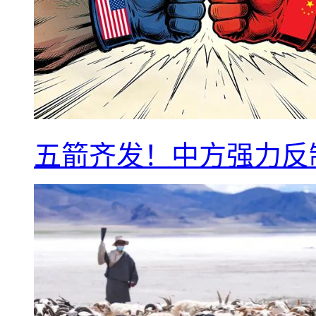
五箭齐发！中方强力反