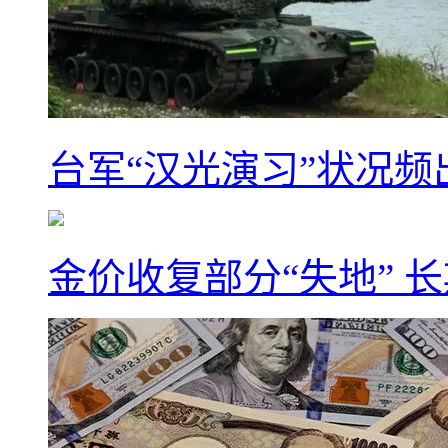
台军“汉光演习”状况频
金价收复部分“失地” 