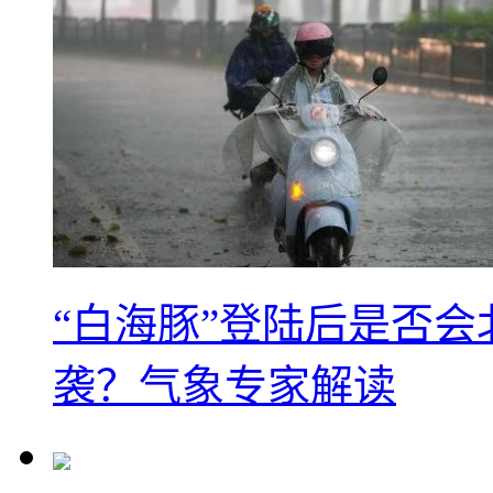
“白海豚”登陆后是否会
袭？气象专家解读