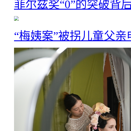
菲尔兹奖“0”的突破背
“梅姨案”被拐儿童父