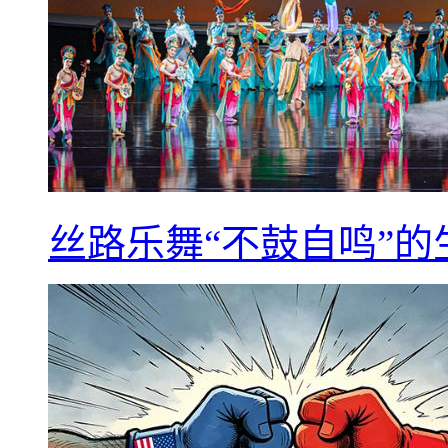
丝路乐舞“不鼓自鸣”