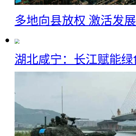
多地向县放权 激活发
湖北咸宁：长江赋能绿