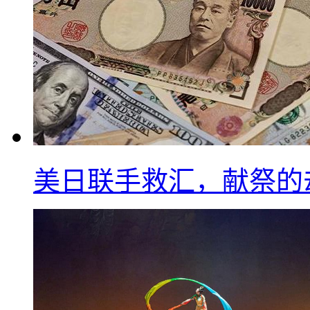
美日联手救汇，献祭的