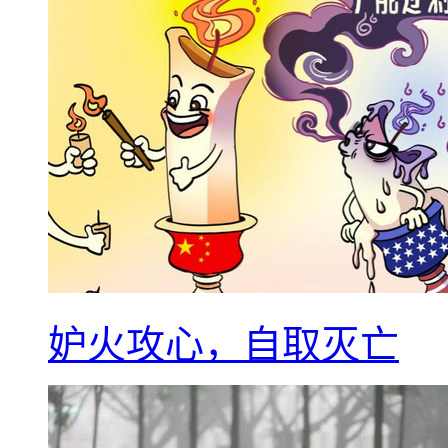
妒火攻心，自取灭亡