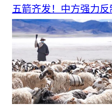
五箭齐发！中方强力反