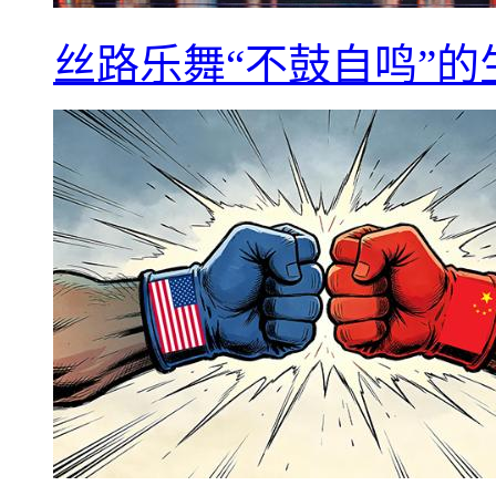
丝路乐舞“不鼓自鸣”