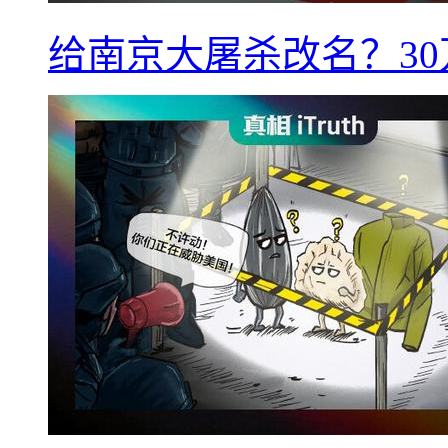
给南京大屠杀改名？3