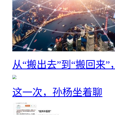
从“搬出去”到“搬回来
这一次，孙杨坐着聊