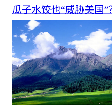
瓜子水饺也“威胁美国”