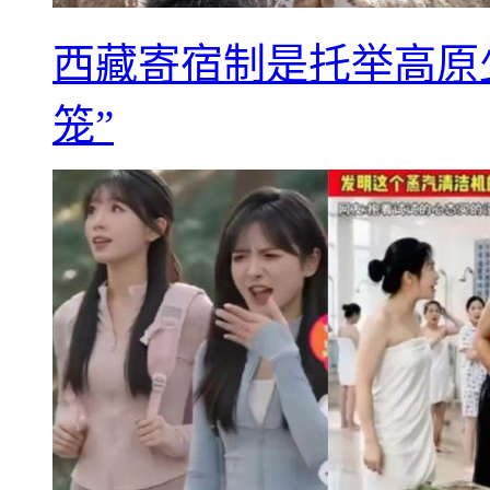
西藏寄宿制是托举高原
笼”