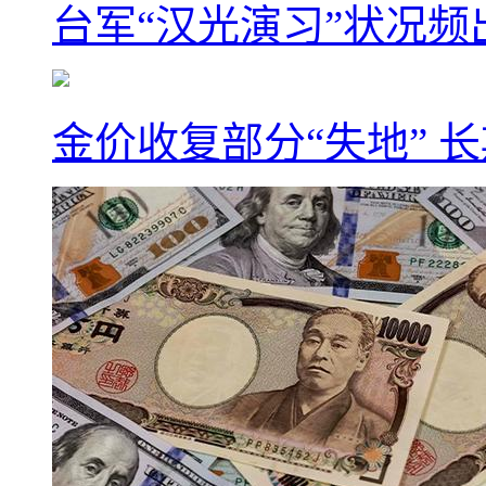
台军“汉光演习”状况频
金价收复部分“失地” 