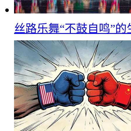
丝路乐舞“不鼓自鸣”