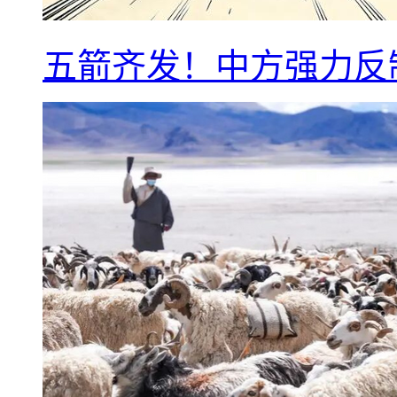
五箭齐发！中方强力反