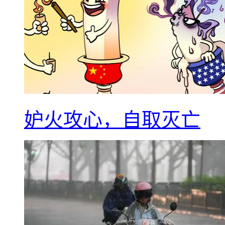
妒火攻心，自取灭亡