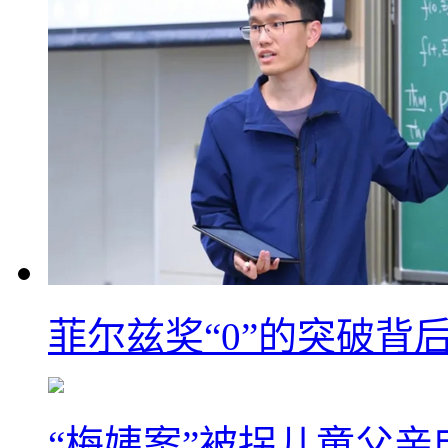
菲尔兹奖“0”的突破背
“梅姨案”被拐儿童父