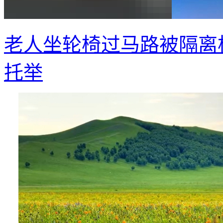
老人坐轮椅过马路被隔离
托举