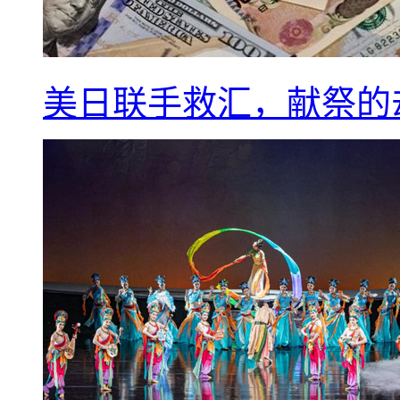
美日联手救汇，献祭的