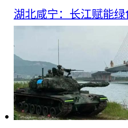
湖北咸宁：长江赋能绿