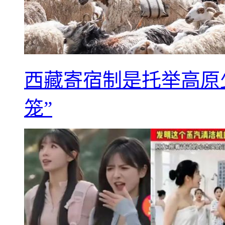
西藏寄宿制是托举高原
笼”