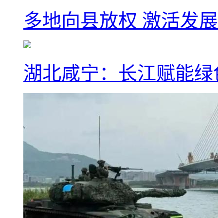
多地向县放权 激活发
湖北咸宁：长江赋能绿