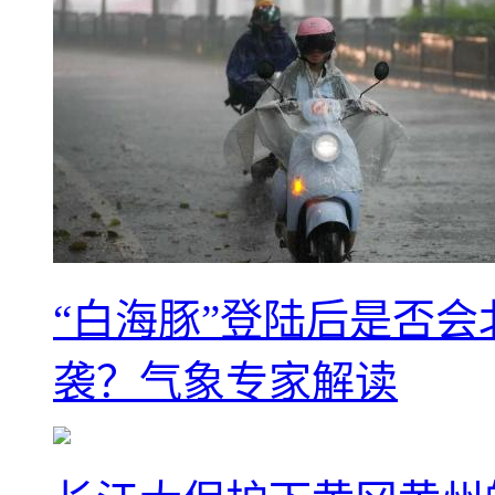
“白海豚”登陆后是否会
袭？气象专家解读