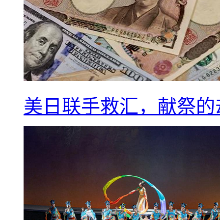
美日联手救汇，献祭的