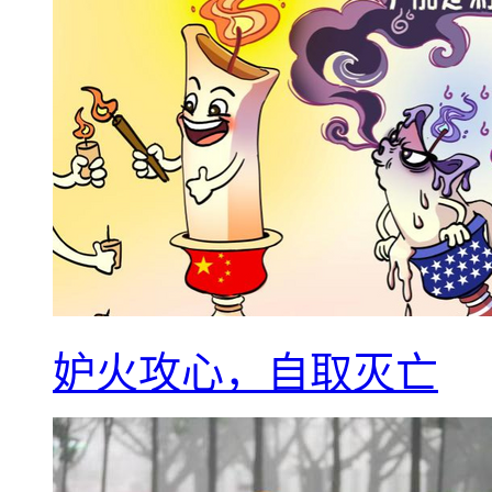
妒火攻心，自取灭亡