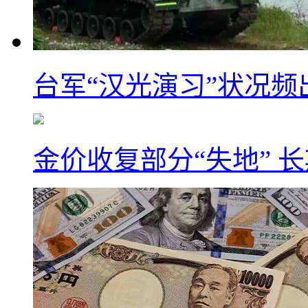
台军“汉光演习”状况频
金价收复部分“失地” 