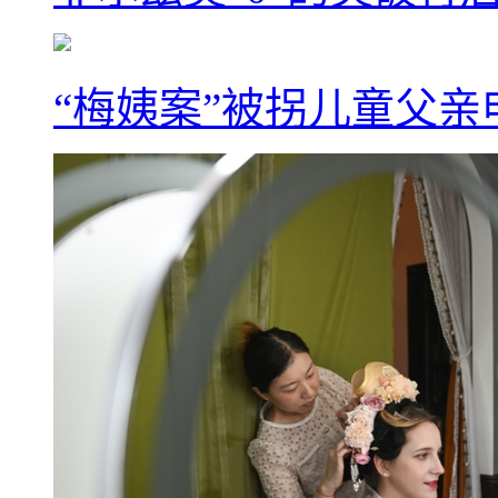
“梅姨案”被拐儿童父