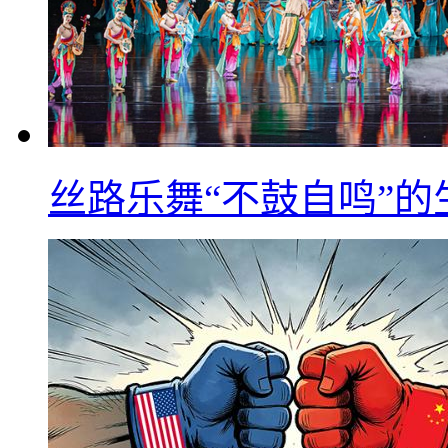
丝路乐舞“不鼓自鸣”