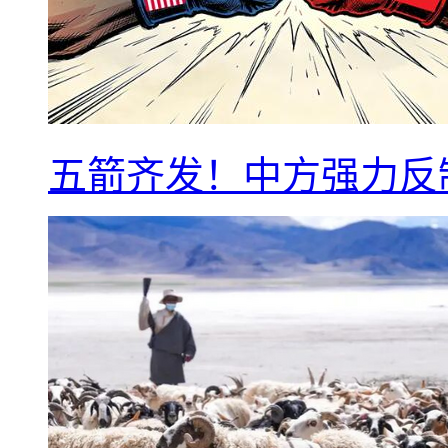
五箭齐发！中方强力反