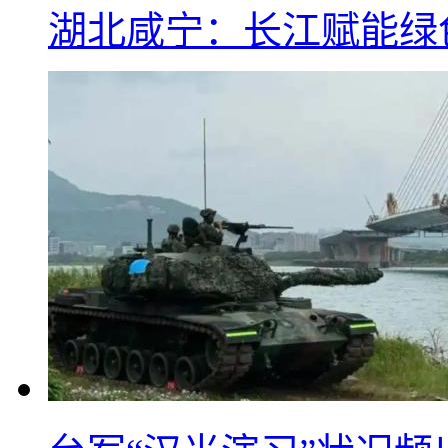
湖北咸宁：长江赋能绿