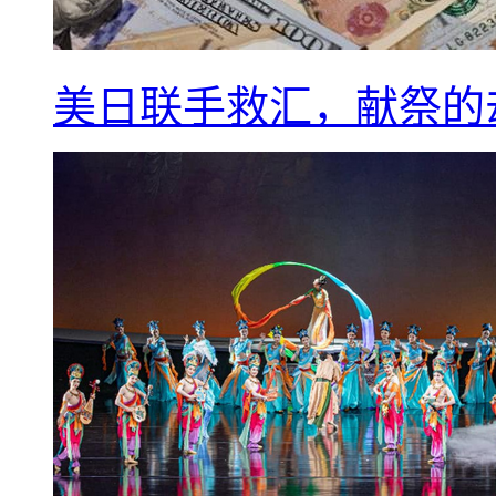
美日联手救汇，献祭的