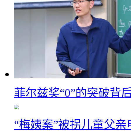
菲尔兹奖“0”的突破背
“梅姨案”被拐儿童父