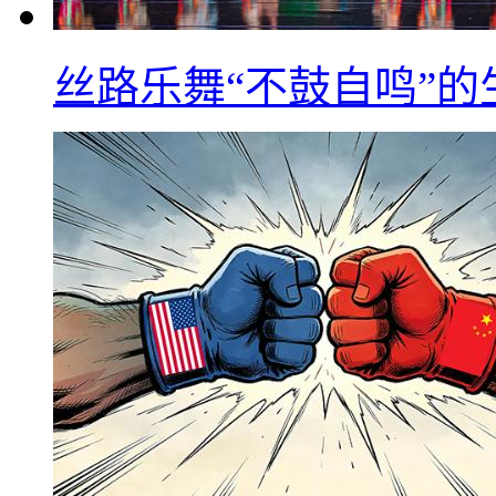
丝路乐舞“不鼓自鸣”