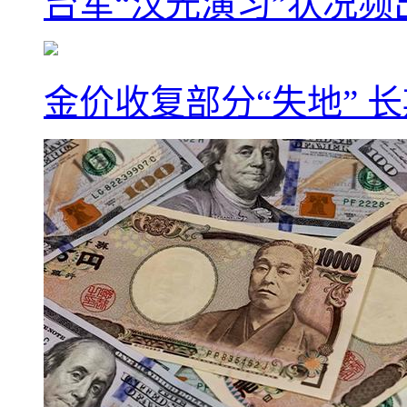
台军“汉光演习”状况频
金价收复部分“失地” 