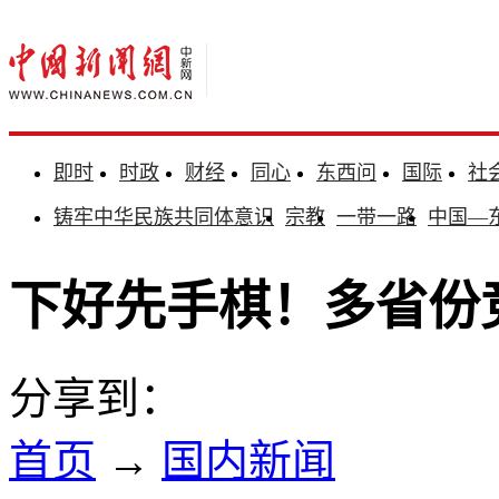
即时
时政
财经
同心
东西问
国际
社
铸牢中华民族共同体意识
宗教
一带一路
中国—
下好先手棋！多省份
分享到：
首页
→
国内新闻