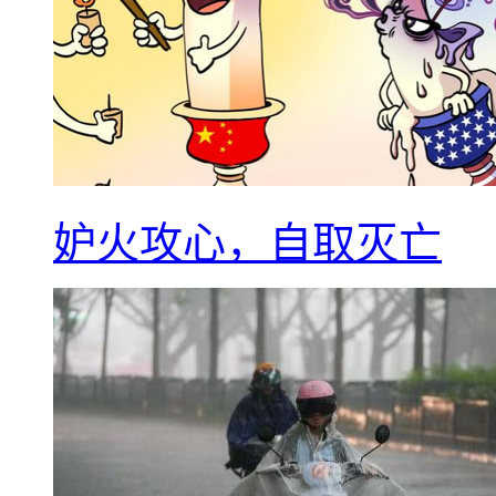
妒火攻心，自取灭亡