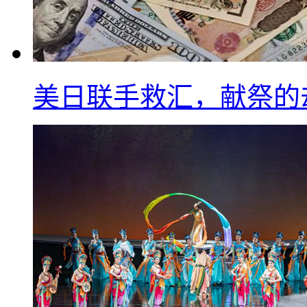
美日联手救汇，献祭的