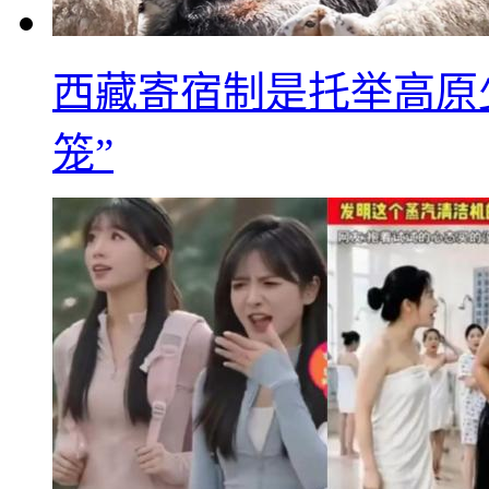
西藏寄宿制是托举高原
笼”