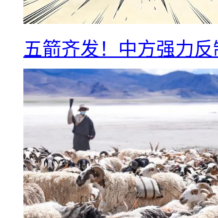
五箭齐发！中方强力反