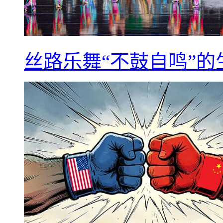
丝路乐舞“不鼓自鸣”