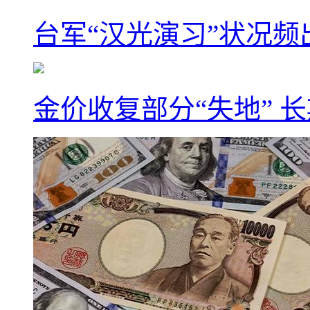
台军“汉光演习”状况频
金价收复部分“失地” 