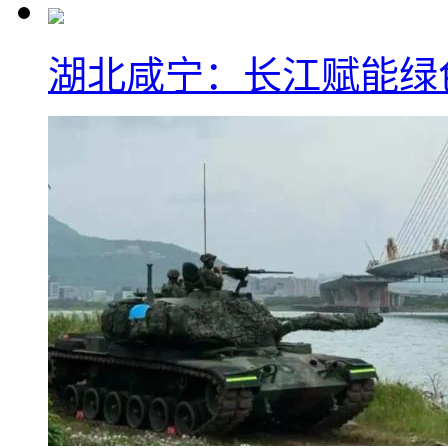
湖北咸宁：长江赋能绿