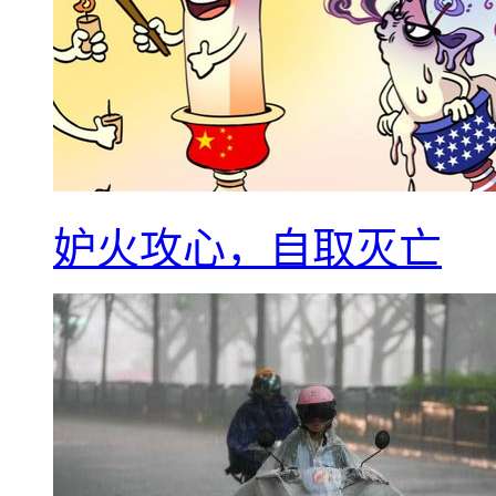
妒火攻心，自取灭亡