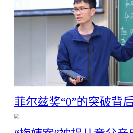
菲尔兹奖“0”的突破背