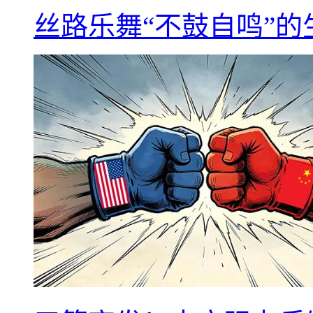
丝路乐舞“不鼓自鸣”