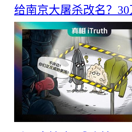
给南京大屠杀改名？3