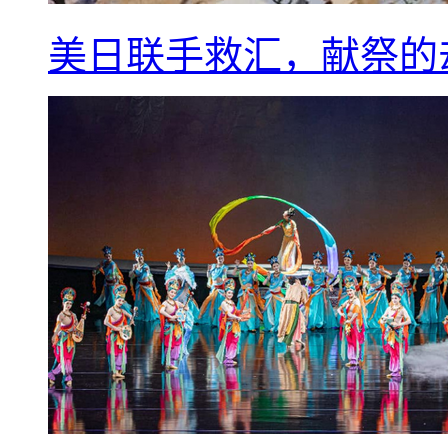
美日联手救汇，献祭的