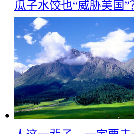
瓜子水饺也“威胁美国”