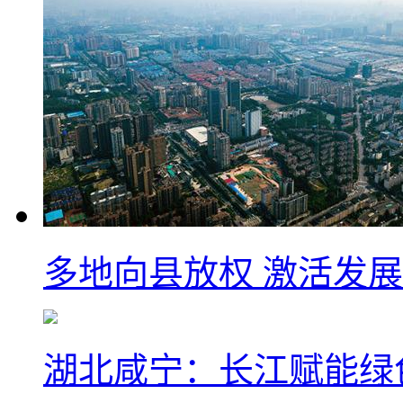
多地向县放权 激活发
湖北咸宁：长江赋能绿