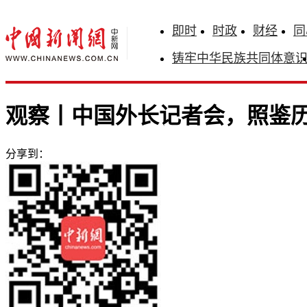
即时
时政
财经
同
铸牢中华民族共同体意
观察丨中国外长记者会，照鉴
分享到：