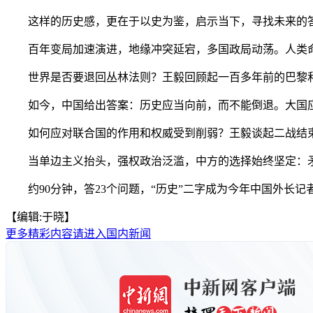
这样的历史感，更在于以史为鉴，启示当下，寻找未来的
百年变局加速演进，地缘冲突延宕，多国政局动荡。人类命
世界是否要退回丛林法则？王毅回顾起一百多年前的巴黎和会
如今，中国给出答案：历史应当向前，而不能倒退。大国应
如何应对联合国的作用和权威受到削弱？王毅谈起二战结束前
当单边主义抬头，强权政治泛滥，中方的选择始终坚定：矛
约90分钟，答23个问题，“历史”二字成为今年中国外长记
【编辑:于晓】
更多精彩内容请进入国内新闻