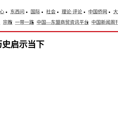
心
东西问
国际
社会
理论·评论
中国侨网
大
识
宗教
一带一路
中国—东盟商贸资讯平台
中国新闻周
历史启示当下