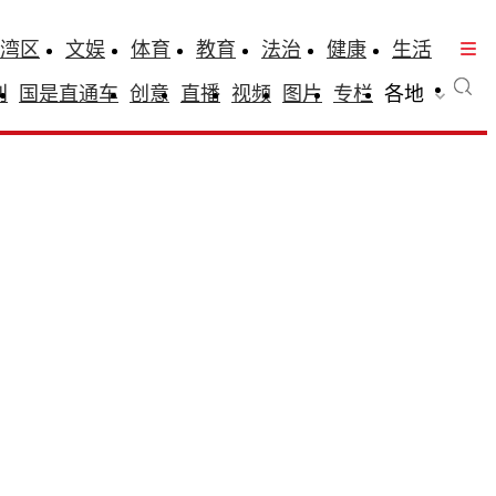
湾区
文娱
体育
教育
法治
健康
生活
刊
国是直通车
创意
直播
视频
图片
专栏
各地