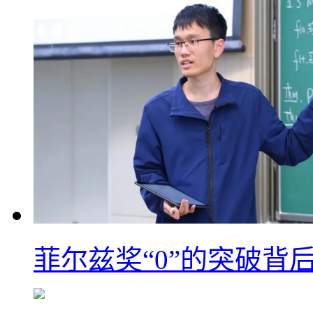
菲尔兹奖“0”的突破背