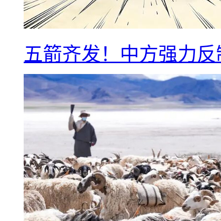
五箭齐发！中方强力反