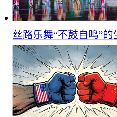
丝路乐舞“不鼓自鸣”