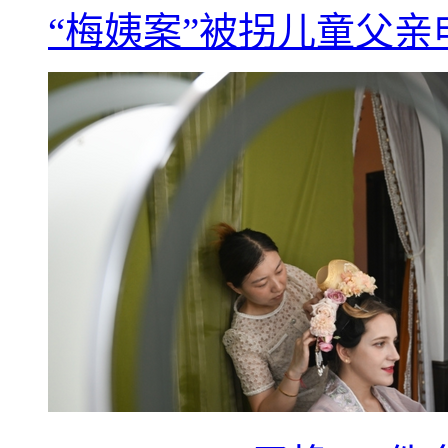
“梅姨案”被拐儿童父