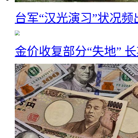
台军“汉光演习”状况频
金价收复部分“失地” 