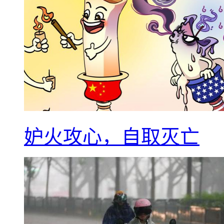
妒火攻心，自取灭亡