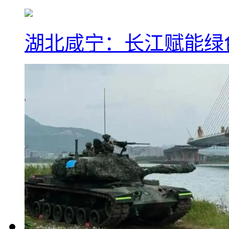
湖北咸宁：长江赋能绿