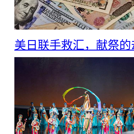
美日联手救汇，献祭的