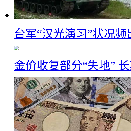
台军“汉光演习”状况频
金价收复部分“失地” 