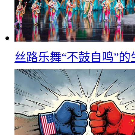
丝路乐舞“不鼓自鸣”