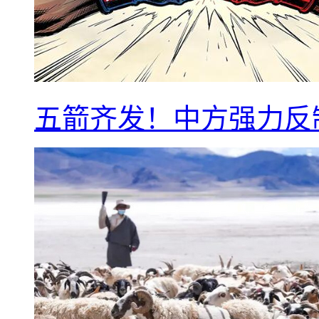
五箭齐发！中方强力反