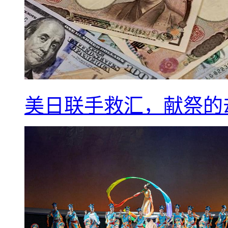
美日联手救汇，献祭的