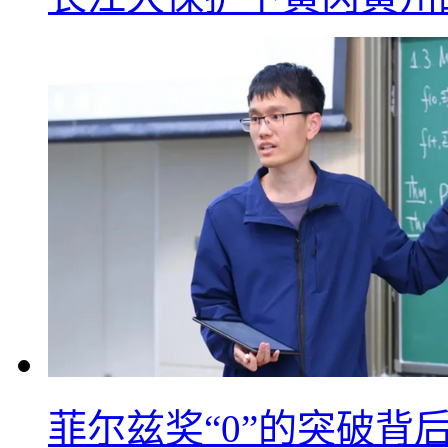
菲尔兹奖“0”的突破背