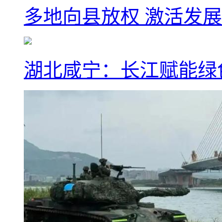
多地向县放权 激活发
湖北咸宁：长江赋能绿