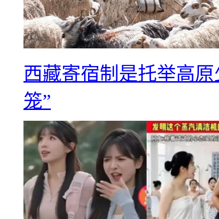
西藏寄宿制是托举高原
笼”