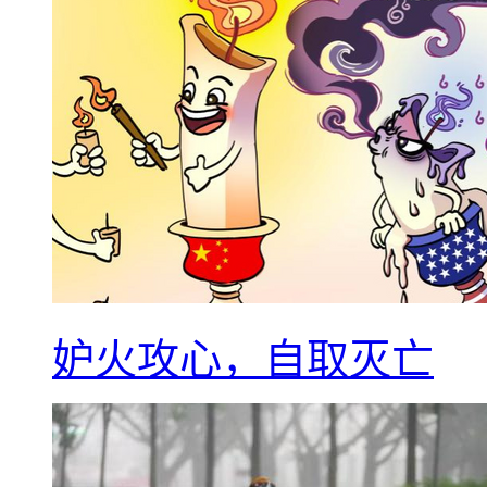
妒火攻心，自取灭亡