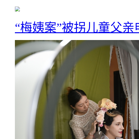
“梅姨案”被拐儿童父