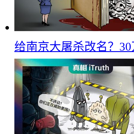
给南京大屠杀改名？3