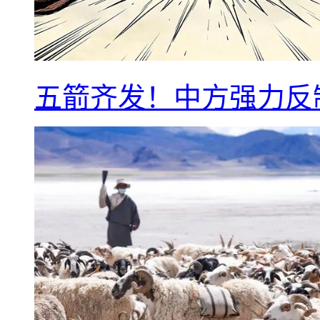
五箭齐发！中方强力反