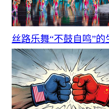
丝路乐舞“不鼓自鸣”