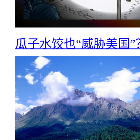
瓜子水饺也“威胁美国”