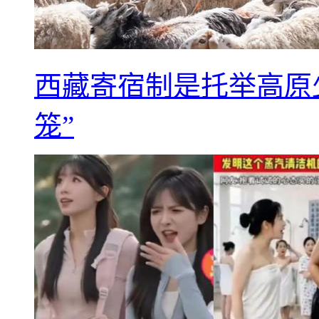
西藏寄宿制是托举高原
笼”