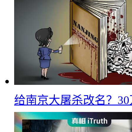
给南京大屠杀改名？3