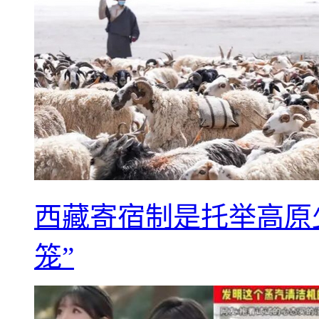
西藏寄宿制是托举高原
笼”