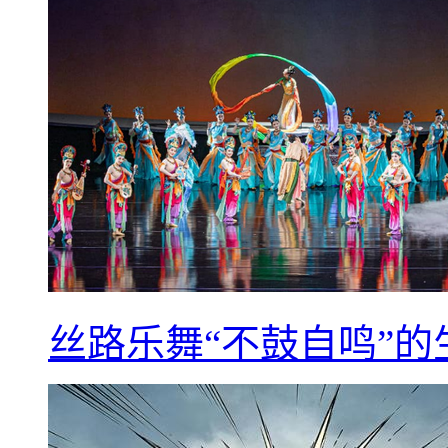
丝路乐舞“不鼓自鸣”