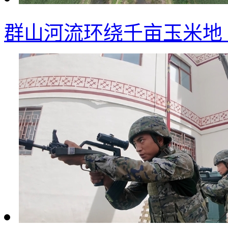
群山河流环绕千亩玉米地 