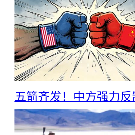
五箭齐发！中方强力反