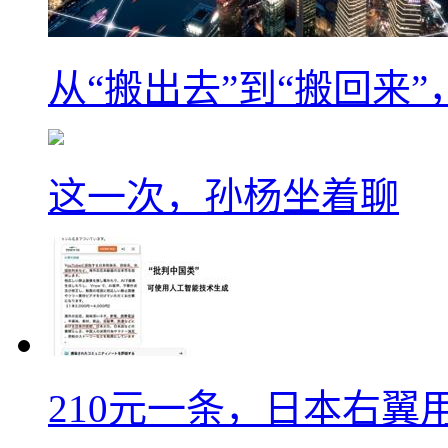
从“搬出去”到“搬回来
这一次，孙杨坐着聊
210元一条，日本右翼