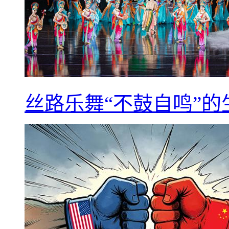
丝路乐舞“不鼓自鸣”