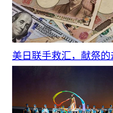
美日联手救汇，献祭的