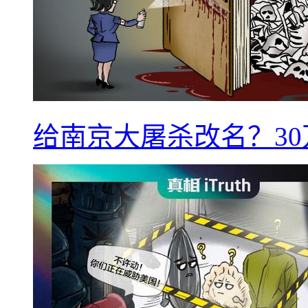
给南京大屠杀改名？3