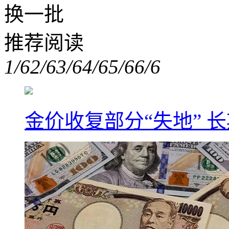
换一批
推荐阅读
1/6
2/6
3/6
4/6
5/6
6/6
金价收复部分“失地” 