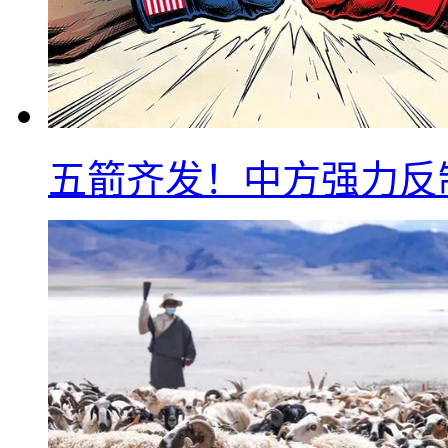
五箭齐发！中方强力反