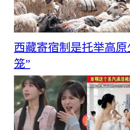
西藏寄宿制是托举高原
笼”