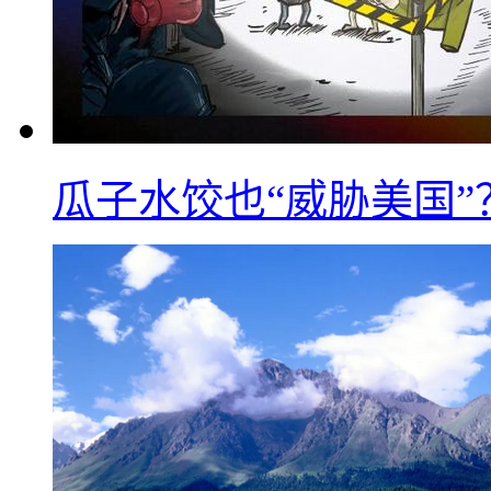
瓜子水饺也“威胁美国”