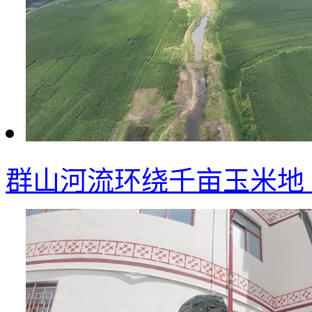
群山河流环绕千亩玉米地 