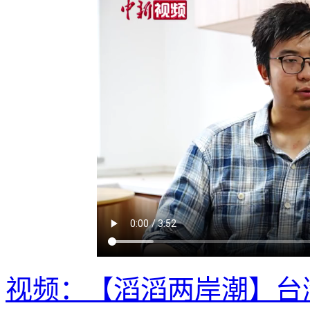
视频：【滔滔两岸潮】台