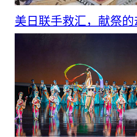
美日联手救汇，献祭的