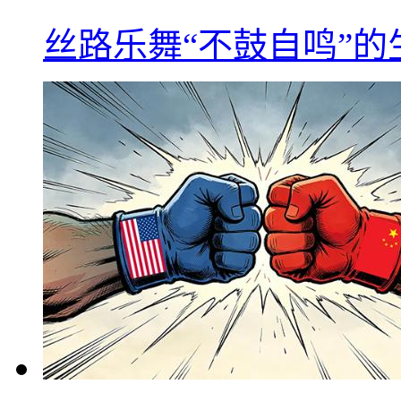
丝路乐舞“不鼓自鸣”