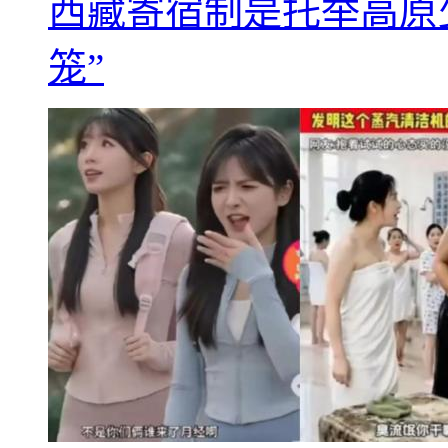
西藏寄宿制是托举高原
笼”