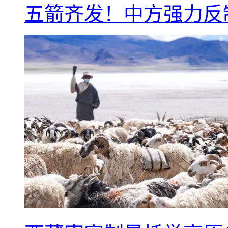
五箭齐发！中方强力反