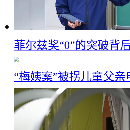
菲尔兹奖“0”的突破背
“梅姨案”被拐儿童父