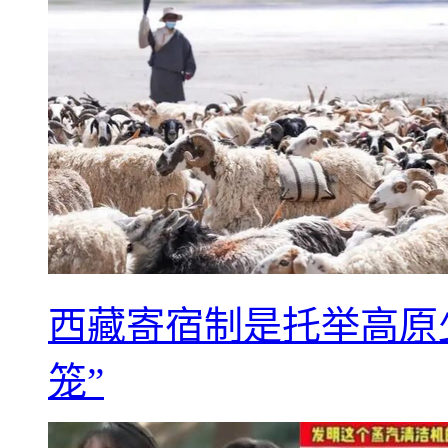
西藏寄宿制是托举高原
笼”