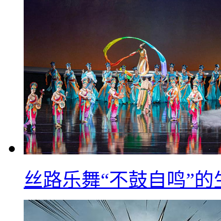
丝路乐舞“不鼓自鸣”