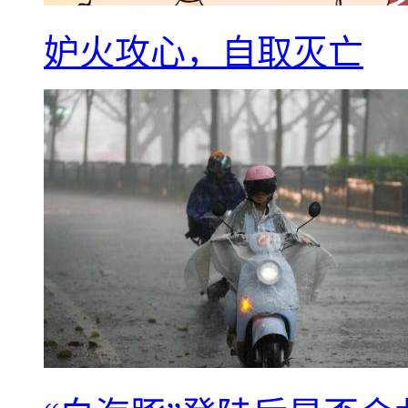
妒火攻心，自取灭亡