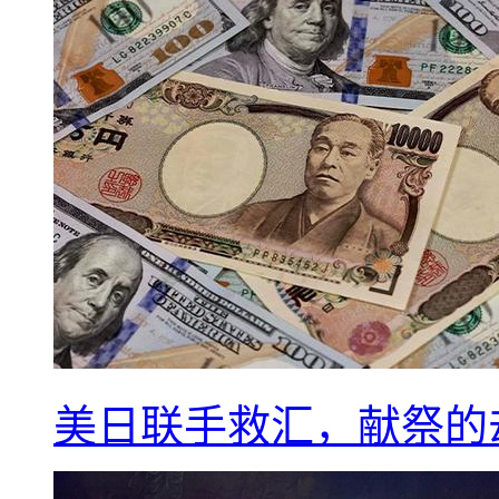
美日联手救汇，献祭的