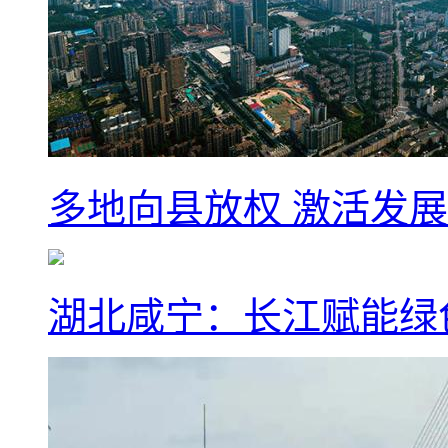
多地向县放权 激活发
湖北咸宁：长江赋能绿