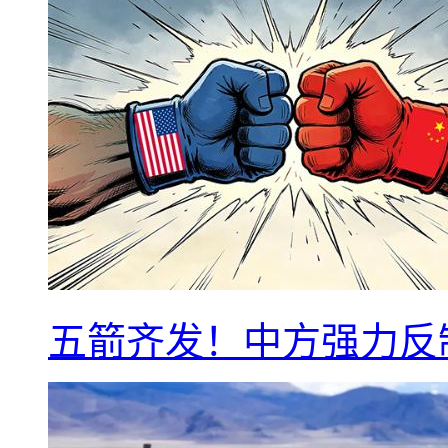
五箭齐发！中方强力反