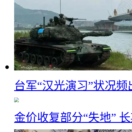
台军“汉光演习”状况频
金价收复部分“失地” 