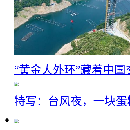
“黄金大外环”藏着中
特写：台风夜，一块蛋