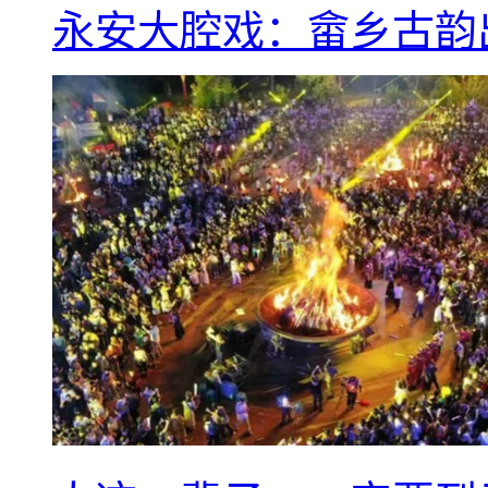
永安大腔戏：畲乡古韵