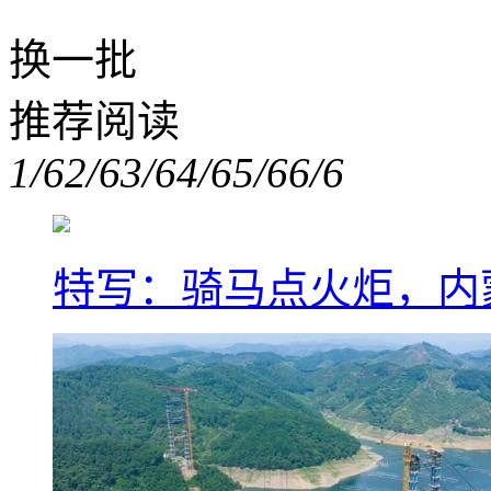
换一批
推荐阅读
1/6
2/6
3/6
4/6
5/6
6/6
特写：骑马点火炬，内