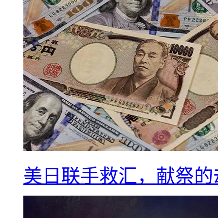
美日联手救汇，献祭的