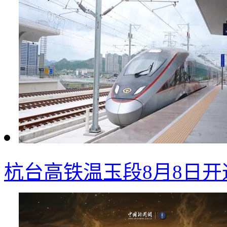
杭台高铁温玉段8月8日开