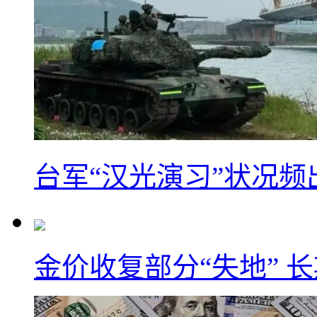
台军“汉光演习”状况频
金价收复部分“失地” 