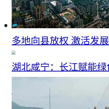
多地向县放权 激活发
湖北咸宁：长江赋能绿