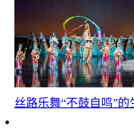
丝路乐舞“不鼓自鸣”