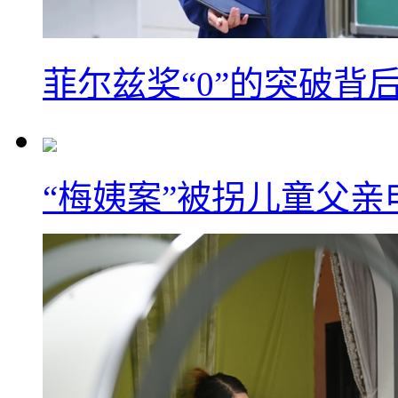
菲尔兹奖“0”的突破背
“梅姨案”被拐儿童父