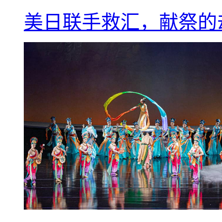
美日联手救汇，献祭的