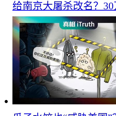
给南京大屠杀改名？3