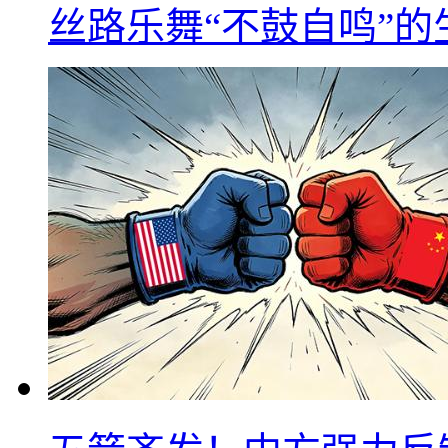
丝路乐舞“不鼓自鸣”