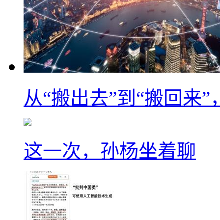
从“搬出去”到“搬回来
这一次，孙杨坐着聊