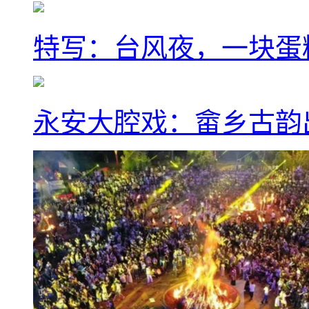
特写：台风夜，一块蛋
永安大腔戏：畲乡古韵