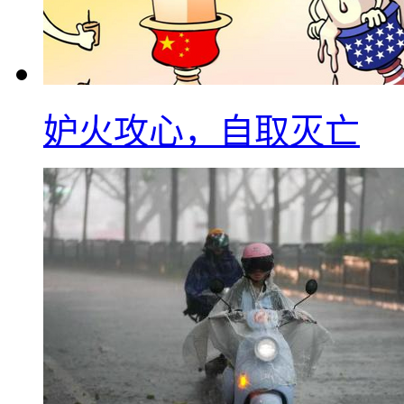
妒火攻心，自取灭亡