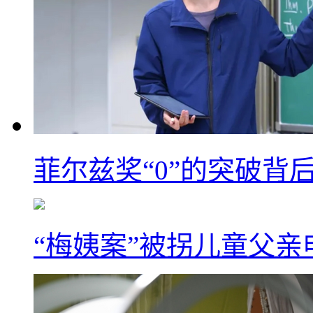
菲尔兹奖“0”的突破背
“梅姨案”被拐儿童父