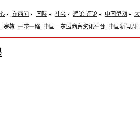
心
东西问
国际
社会
理论·评论
中国侨网
大
识
宗教
一带一路
中国—东盟商贸资讯平台
中国新闻周
星