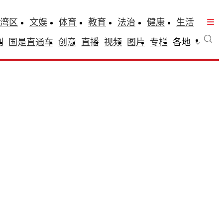
湾区
文娱
体育
教育
法治
健康
生活
刊
国是直通车
创意
直播
视频
图片
专栏
各地