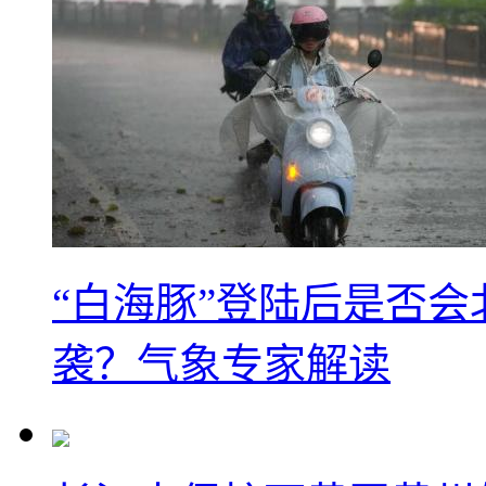
“白海豚”登陆后是否会
袭？气象专家解读