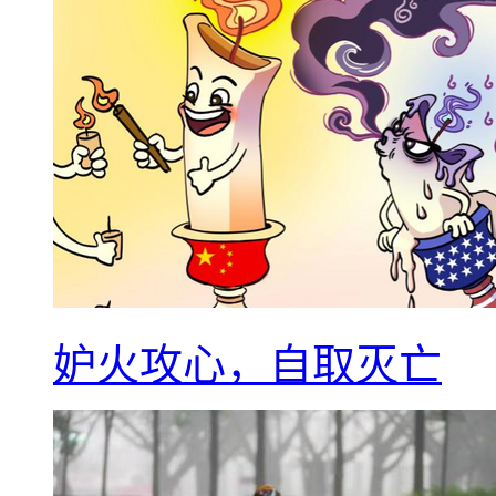
妒火攻心，自取灭亡