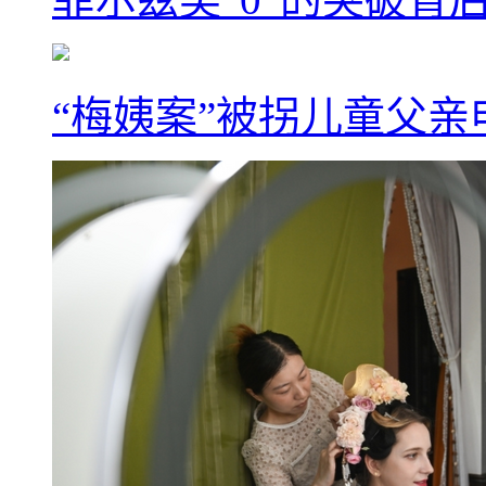
“梅姨案”被拐儿童父