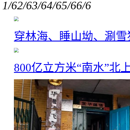
1/6
2/6
3/6
4/6
5/6
6/6
穿林海、睡山坳、涮雪
800亿立方米“南水”北