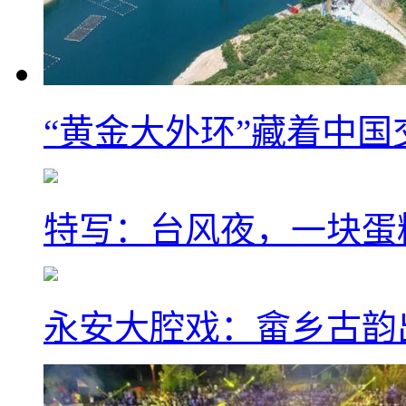
“黄金大外环”藏着中
特写：台风夜，一块蛋
永安大腔戏：畲乡古韵