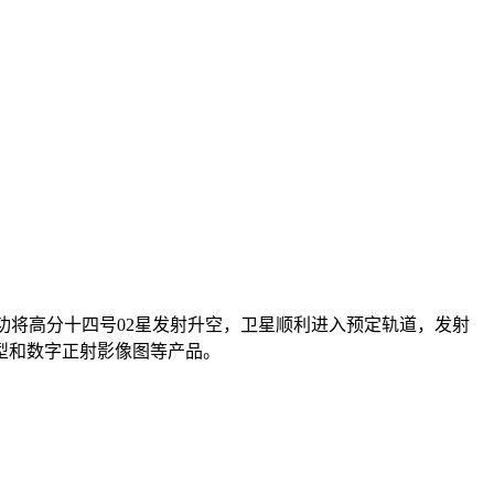
箭，成功将高分十四号02星发射升空，卫星顺利进入预定轨道，发射
型和数字正射影像图等产品。