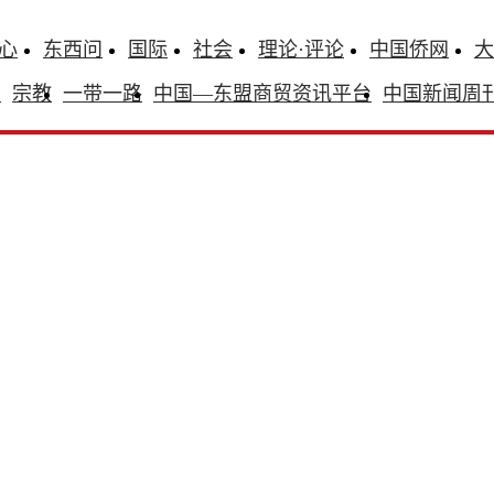
心
东西问
国际
社会
理论·评论
中国侨网
大
识
宗教
一带一路
中国—东盟商贸资讯平台
中国新闻周