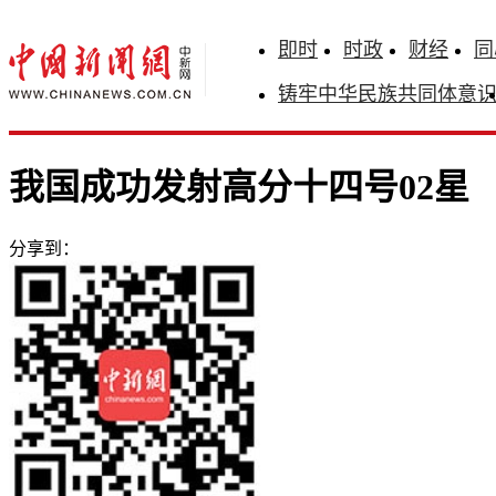
即时
时政
财经
同
铸牢中华民族共同体意
我国成功发射高分十四号02星
分享到：