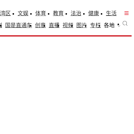
湾区
文娱
体育
教育
法治
健康
生活
刊
国是直通车
创意
直播
视频
图片
专栏
各地