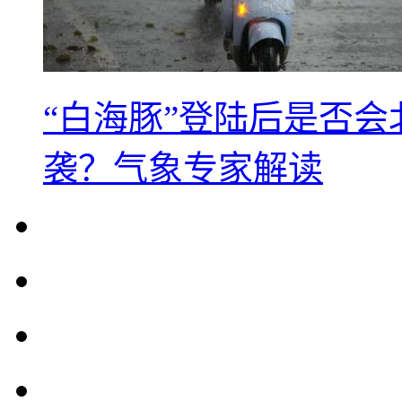
“白海豚”登陆后是否会
袭？气象专家解读