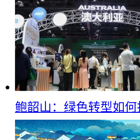
鲍韶山：绿色转型如何