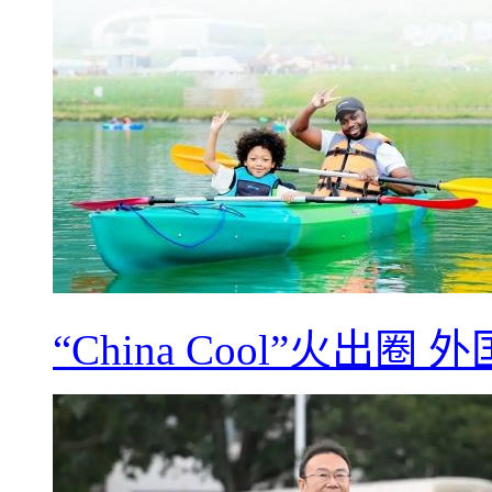
“China Cool”火