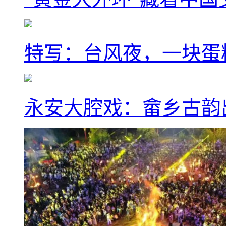
特写：台风夜，一块蛋
永安大腔戏：畲乡古韵