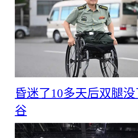
昏迷了10多天后双腿没
谷