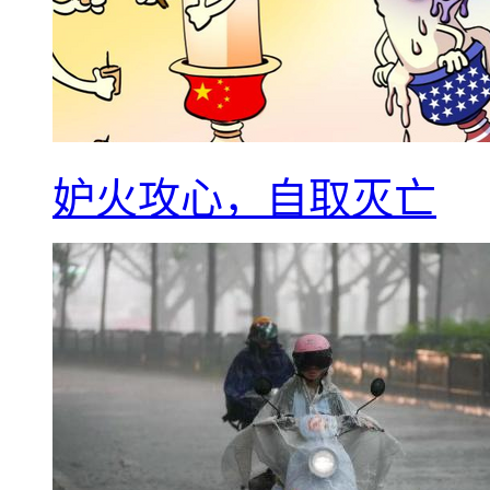
妒火攻心，自取灭亡