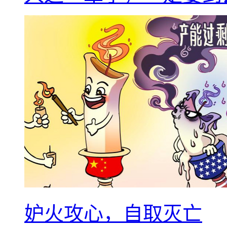
妒火攻心，自取灭亡