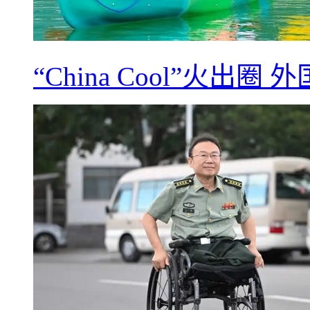
“China Cool”火