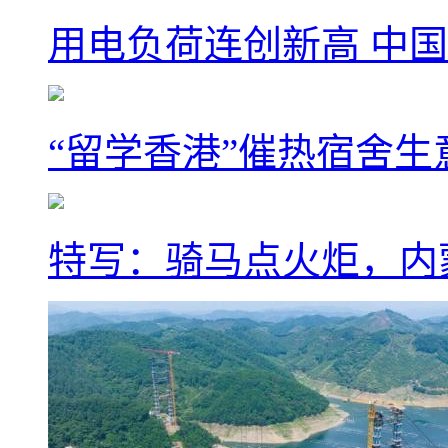
用电负荷连创新高 中国
“留学香港”催热宿舍生
特写：骑马点火炬，内