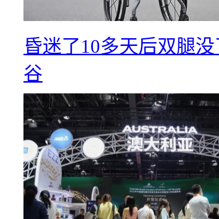
昏迷了10多天后双腿没
谷