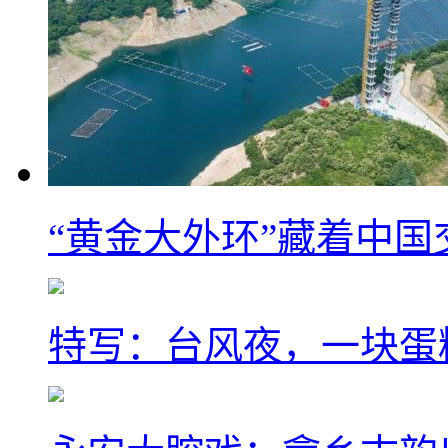
“黄金大外环”藏着中
特写：台风夜，一块蛋