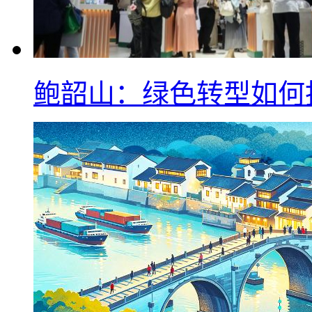
鲍韶山：绿色转型如何