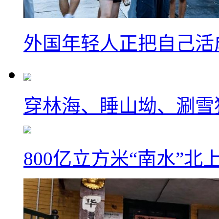
外国年轻人正把自己活成
穿林海、睡山坳、涮雪
800亿立方米“南水”北