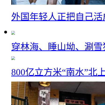
外国年轻人正把自己活成
穿林海、睡山坳、涮雪
800亿立方米“南水”北