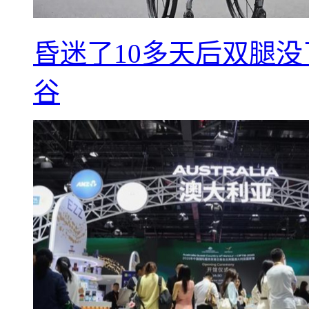
昏迷了10多天后双腿没
谷