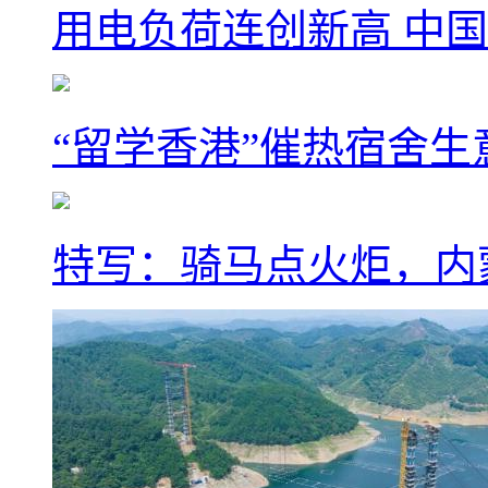
用电负荷连创新高 中国
“留学香港”催热宿舍生
特写：骑马点火炬，内