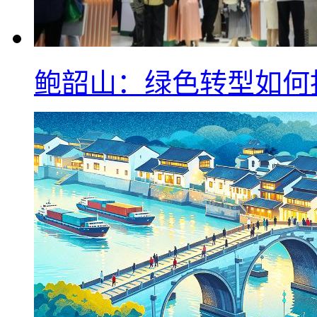
鲍韶山：绿色转型如何