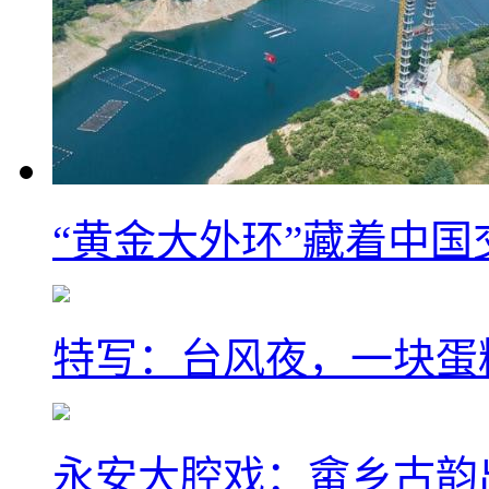
“黄金大外环”藏着中
特写：台风夜，一块蛋
永安大腔戏：畲乡古韵