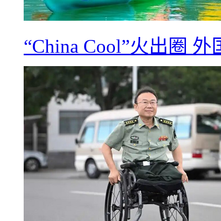
“China Cool”火