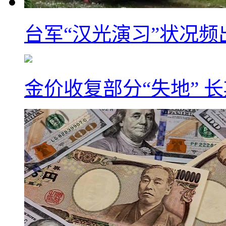
台军“汉光演习”状况频
金价收复部分“失地” 