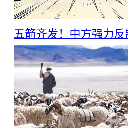
五箭齐发！中方强力反