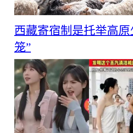
西藏寄宿制是托举高原
笼”