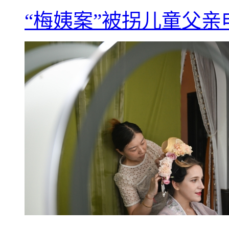
“梅姨案”被拐儿童父