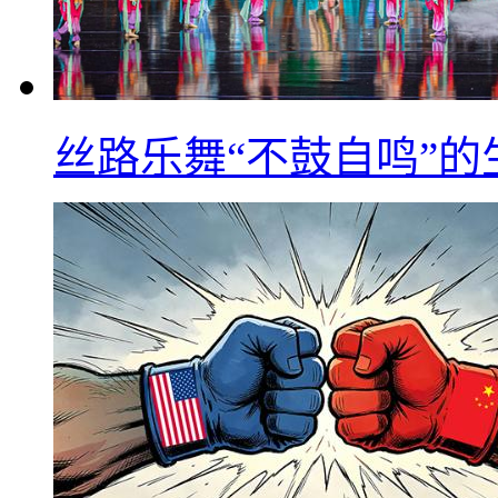
丝路乐舞“不鼓自鸣”