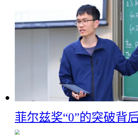
菲尔兹奖“0”的突破背