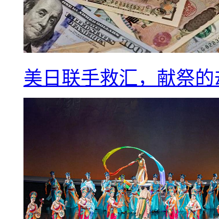
美日联手救汇，献祭的