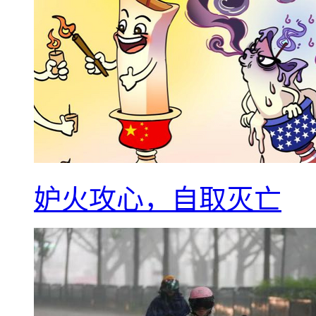
妒火攻心，自取灭亡