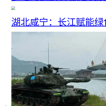
湖北咸宁：长江赋能绿