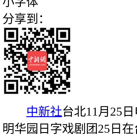
小字体
分享到：
中新社
台北11月25
明华园日字戏剧团25日