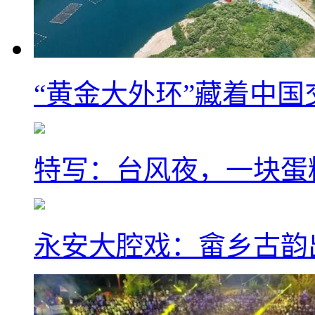
“黄金大外环”藏着中
特写：台风夜，一块蛋
永安大腔戏：畲乡古韵