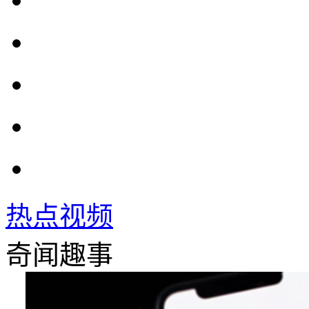
热点视频
奇闻趣事