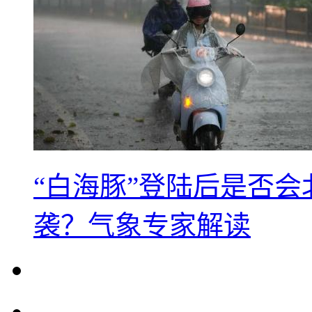
“白海豚”登陆后是否会
袭？气象专家解读