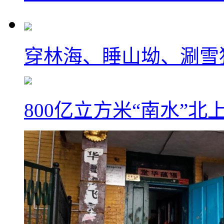
穿林海、睡山坳、涮雪
800亿立方米“南水”北