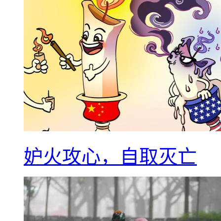
妒火攻心，自取灭亡