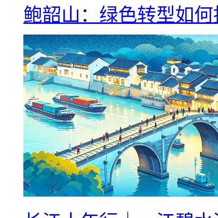
鲍韶山：绿色转型如何