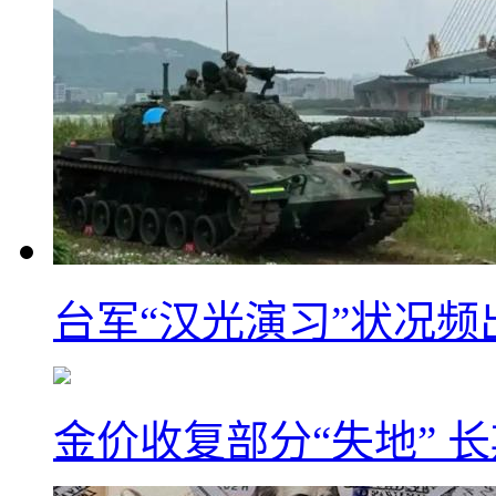
台军“汉光演习”状况频
金价收复部分“失地” 