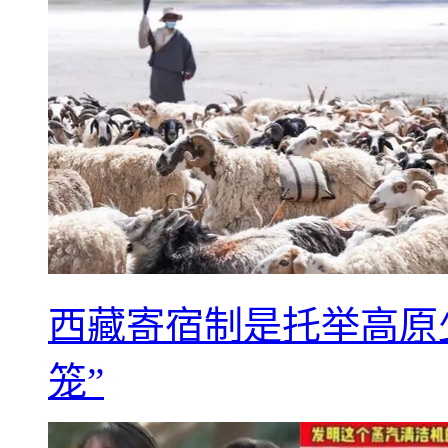
西藏寄宿制是托举高原
笼”