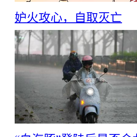
妒火攻心，自取灭亡