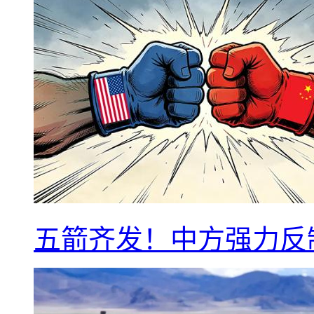
五箭齐发！中方强力反