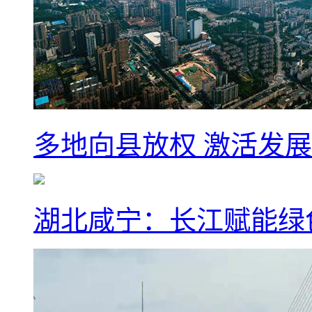
多地向县放权 激活发
湖北咸宁：长江赋能绿