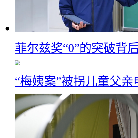
菲尔兹奖“0”的突破背
“梅姨案”被拐儿童父