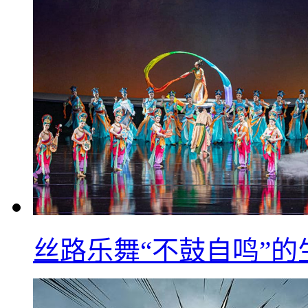
丝路乐舞“不鼓自鸣”