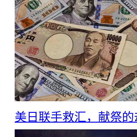
美日联手救汇，献祭的