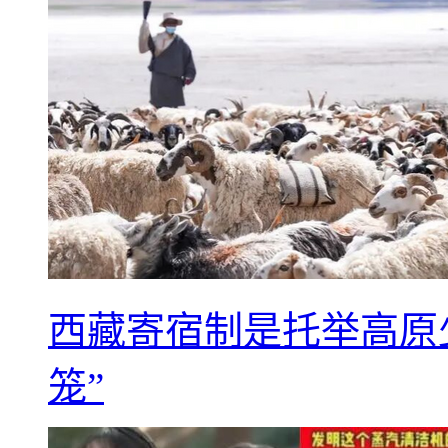
西藏寄宿制是托举高原
笼”