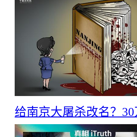
给南京大屠杀改名？3