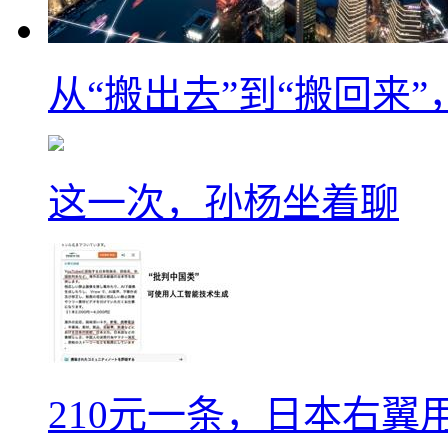
从“搬出去”到“搬回来
这一次，孙杨坐着聊
210元一条，日本右翼