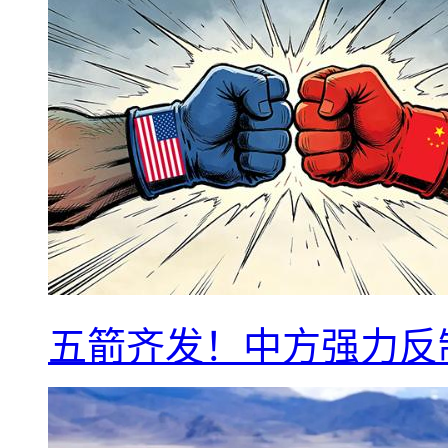
五箭齐发！中方强力反