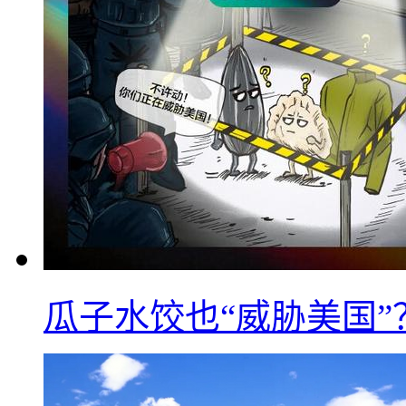
瓜子水饺也“威胁美国”