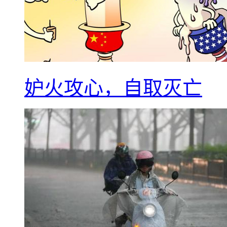
妒火攻心，自取灭亡