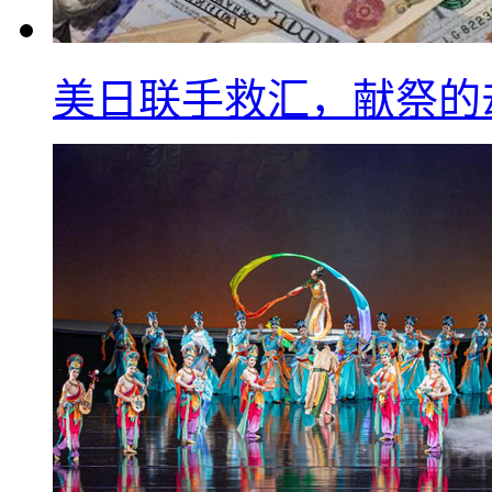
美日联手救汇，献祭的