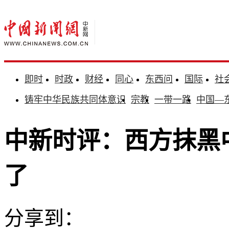
即时
时政
财经
同心
东西问
国际
社
铸牢中华民族共同体意识
宗教
一带一路
中国—
中新时评：西方抹黑
了
分享到：