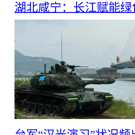
湖北咸宁：长江赋能绿
台军“汉光演习”状况频