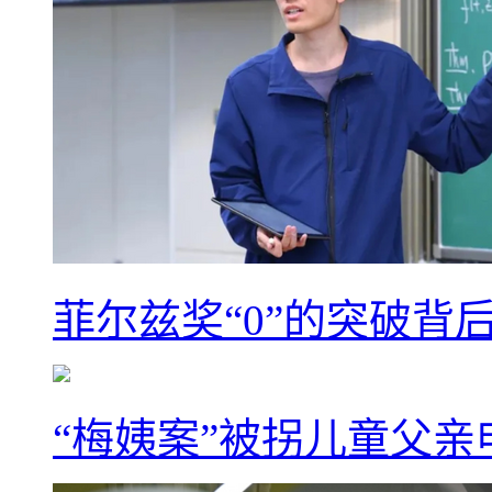
菲尔兹奖“0”的突破背
“梅姨案”被拐儿童父