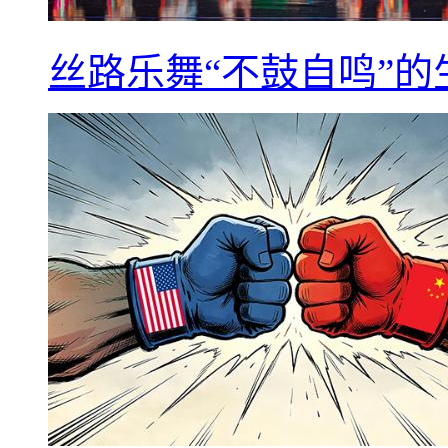
丝路乐舞“不鼓自鸣”