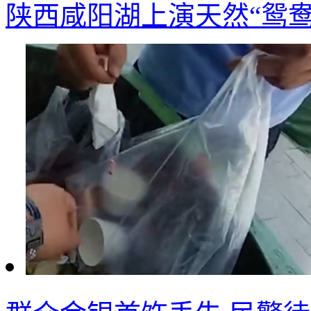
陕西咸阳湖上演天然“鸳鸯