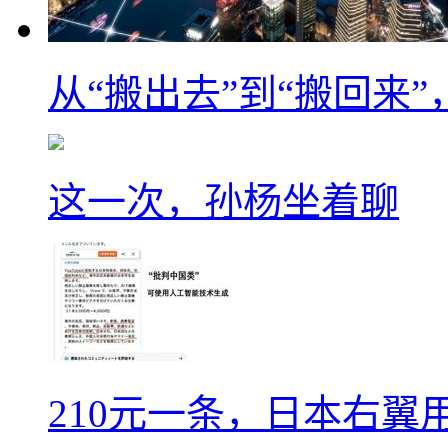
从“搬出去”到“搬回来
这一次，孙杨坐着聊
210元一条，日本右翼