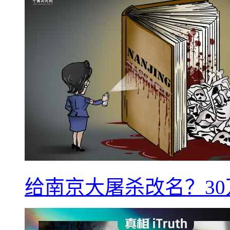
给南京大屠杀改名？3