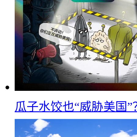
瓜子水饺也“威胁美国”