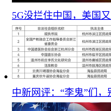
5G没拦住中国，美国又
中新网评：“李鬼”们，