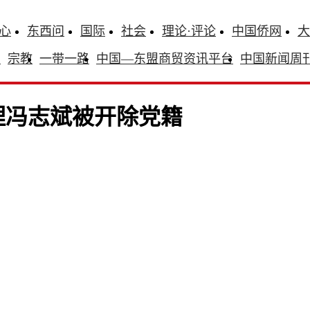
心
东西问
国际
社会
理论·评论
中国侨网
大
识
宗教
一带一路
中国—东盟商贸资讯平台
中国新闻周
理冯志斌被开除党籍