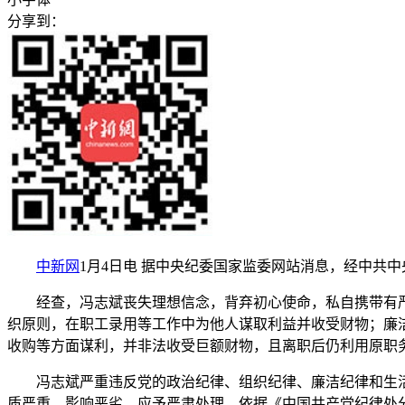
分享到：
中新网
1月4日电 据中央纪委国家监委网站消息，经中共
经查，冯志斌丧失理想信念，背弃初心使命，私自携带有严
织原则，在职工录用等工作中为他人谋取利益并收受财物；廉
收购等方面谋利，并非法收受巨额财物，且离职后仍利用原职
冯志斌严重违反党的政治纪律、组织纪律、廉洁纪律和生活
质严重，影响恶劣，应予严肃处理。依据《中国共产党纪律处