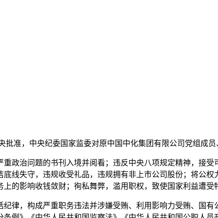
中央批准，中央纪委国家监委对原中国中化集团有限公司党组成
重政治问题的书刊入境并阅看；违反中央八项规定精神，接受可
洁底线失守，违规收受礼品，违规拥有非上市公司股份；将公权
务上的影响收钱敛财；徇私舞弊，滥用职权，致使国家利益遭受
纪律，构成严重职务违法并涉嫌受贿、利用影响力受贿、国有公
分条例》《中华人民共和国监察法》《中华人民共和国公职人员