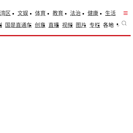
湾区
文娱
体育
教育
法治
健康
生活
刊
国是直通车
创意
直播
视频
图片
专栏
各地