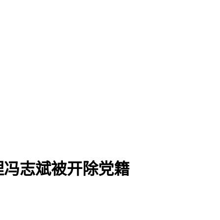
理冯志斌被开除党籍