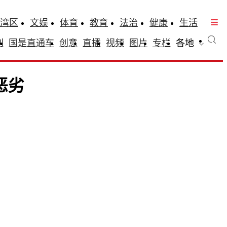
湾区
文娱
体育
教育
法治
健康
生活
刊
国是直通车
创意
直播
视频
图片
专栏
各地
恶劣