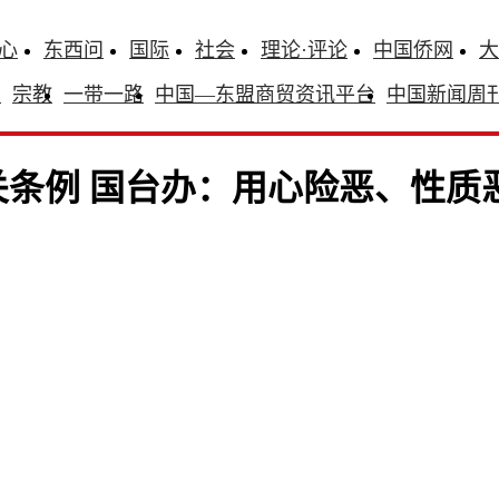
心
东西问
国际
社会
理论·评论
中国侨网
大
识
宗教
一带一路
中国—东盟商贸资讯平台
中国新闻周
条例 国台办：用心险恶、性质