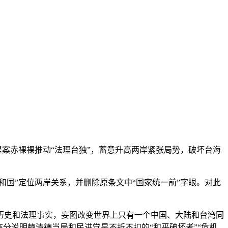
提案赤裸裸推动“法理台独”，蓄意升高两岸紧张局势，破坏台海
国”定位两岸关系，并删除原条文中“国家统一前”字眼。对此
史和法理事实，妄图改变世界上只有一个中国、大陆和台湾同
分说明赖清德当局和民进党是不折不扣的“和平破坏者”“危机