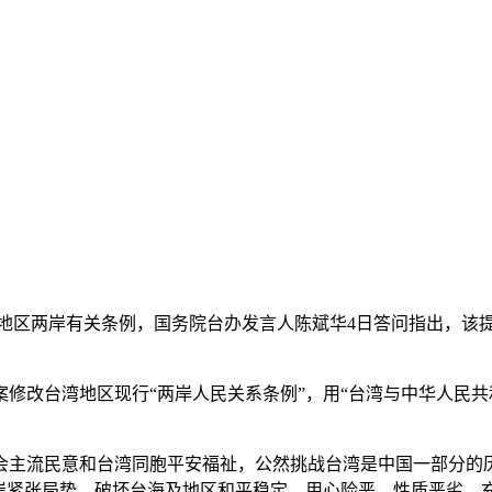
湾地区两岸有关条例，国务院台办发言人陈斌华4日答问指出，该
改台湾地区现行“两岸人民关系条例”，用“台湾与中华人民共和
主流民意和台湾同胞平安福祉，公然挑战台湾是中国一部分的历
岸紧张局势，破坏台海及地区和平稳定，用心险恶、性质恶劣，充