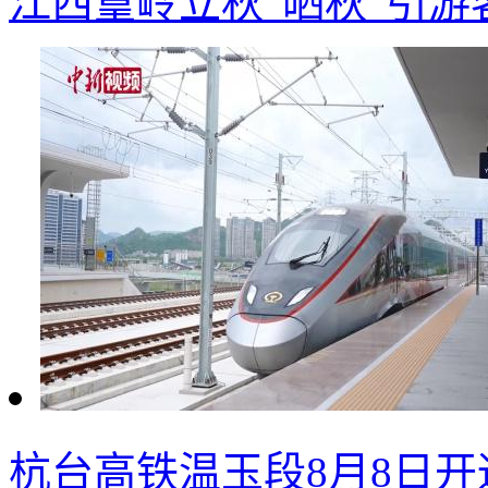
江西篁岭立秋“晒秋”引游
杭台高铁温玉段8月8日开