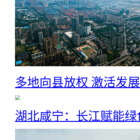
多地向县放权 激活发
湖北咸宁：长江赋能绿