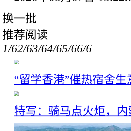
换一批
推荐阅读
1/6
2/6
3/6
4/6
5/6
6/6
“留学香港”催热宿舍生
特写：骑马点火炬，内