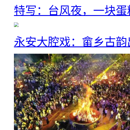
特写：台风夜，一块蛋
永安大腔戏：畲乡古韵