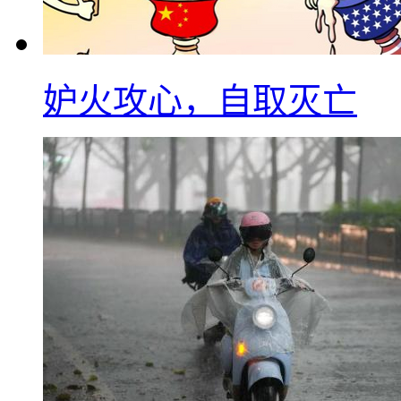
妒火攻心，自取灭亡