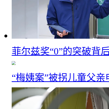
菲尔兹奖“0”的突破背
“梅姨案”被拐儿童父