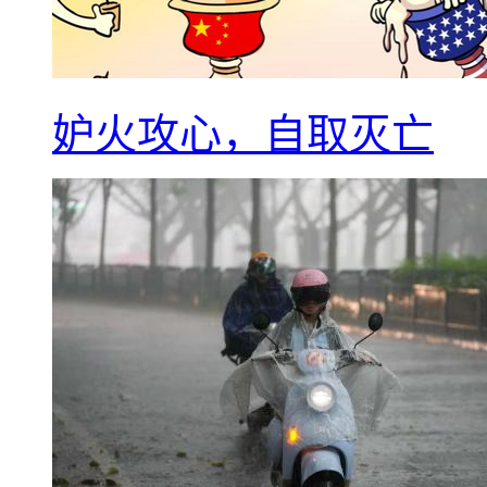
妒火攻心，自取灭亡