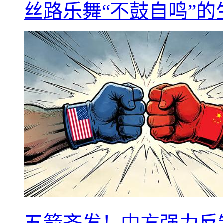
丝路乐舞“不鼓自鸣”
五箭齐发！中方强力反