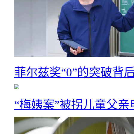
菲尔兹奖“0”的突破背
“梅姨案”被拐儿童父