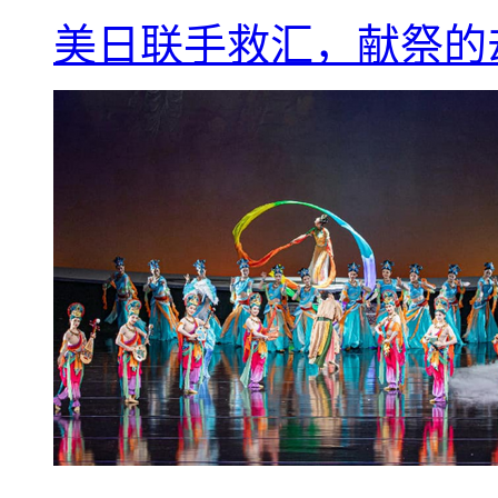
美日联手救汇，献祭的