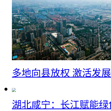
多地向县放权 激活发
湖北咸宁：长江赋能绿