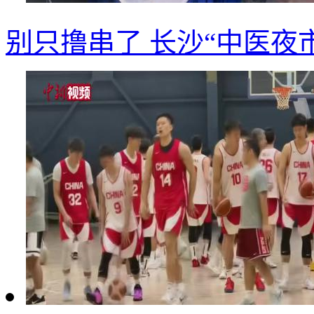
别只撸串了 长沙“中医夜