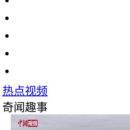
热点视频
奇闻趣事