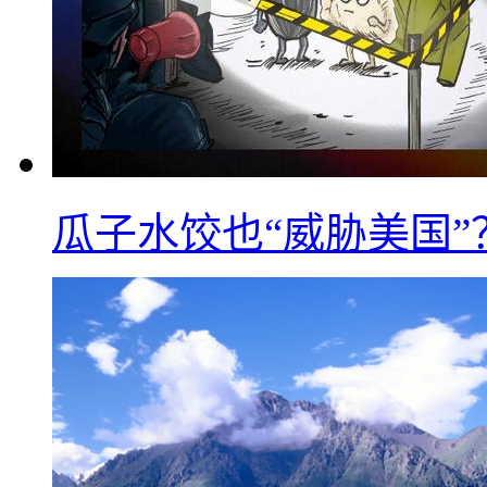
瓜子水饺也“威胁美国”