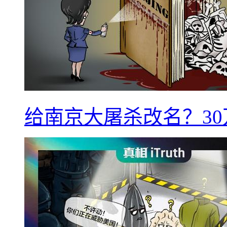
给南京大屠杀改名？3