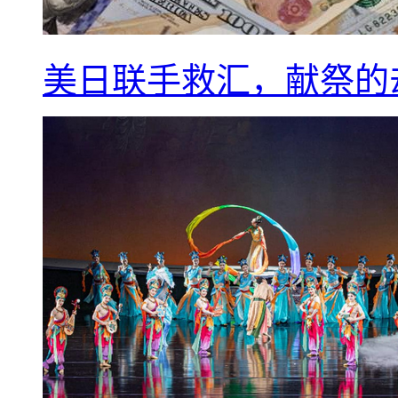
美日联手救汇，献祭的