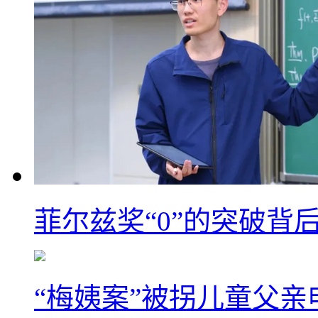
菲尔兹奖“0”的突破背
“梅姨案”被拐儿童父