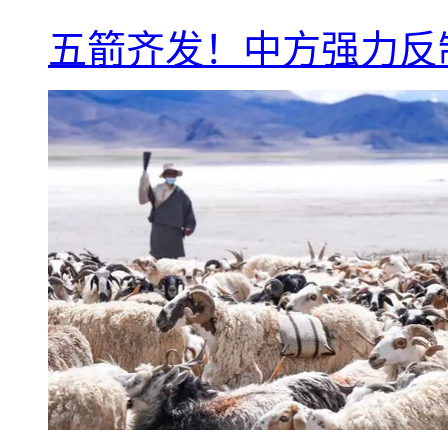
五箭齐发！中方强力反