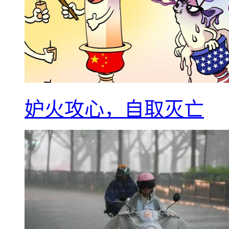
妒火攻心，自取灭亡