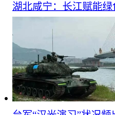
湖北咸宁：长江赋能绿
台军“汉光演习”状况频