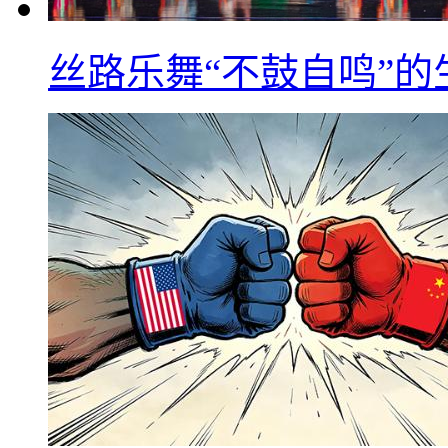
丝路乐舞“不鼓自鸣”