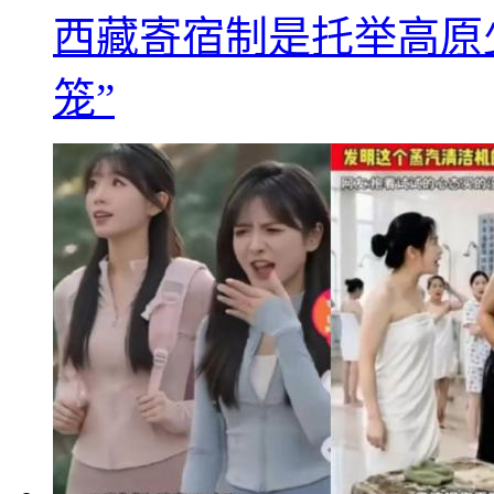
西藏寄宿制是托举高原
笼”