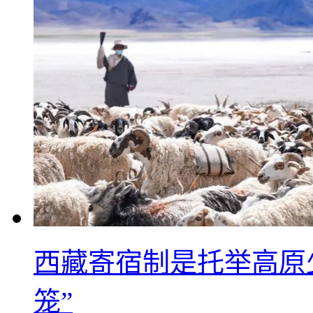
西藏寄宿制是托举高原
笼”