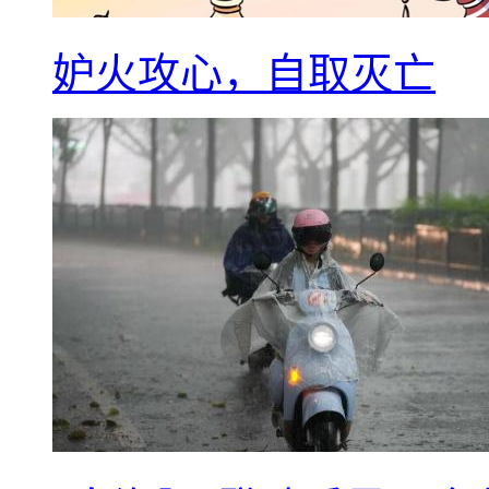
妒火攻心，自取灭亡