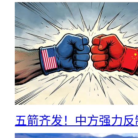
五箭齐发！中方强力反