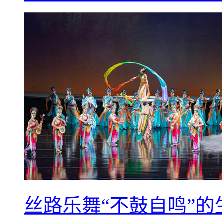
丝路乐舞“不鼓自鸣”