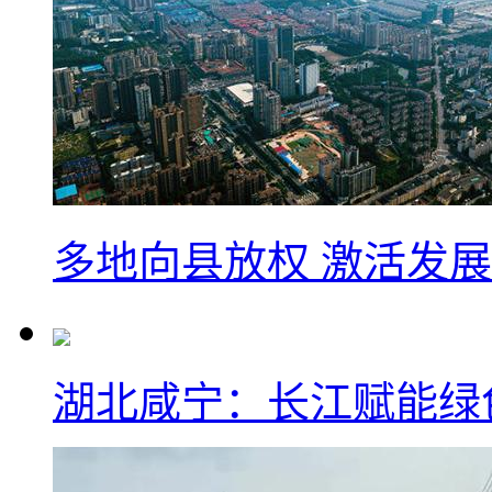
多地向县放权 激活发
湖北咸宁：长江赋能绿