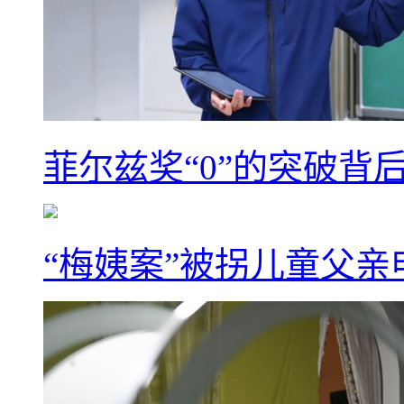
菲尔兹奖“0”的突破背
“梅姨案”被拐儿童父