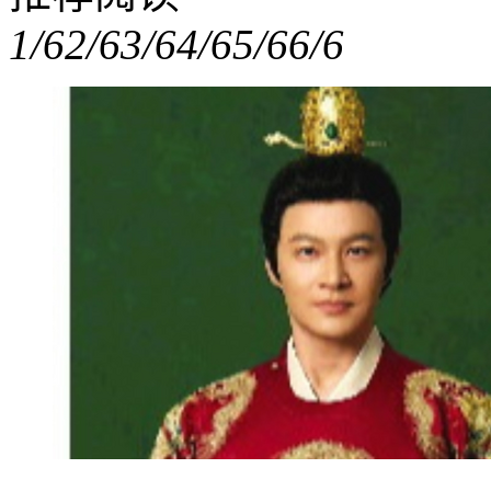
1/6
2/6
3/6
4/6
5/6
6/6