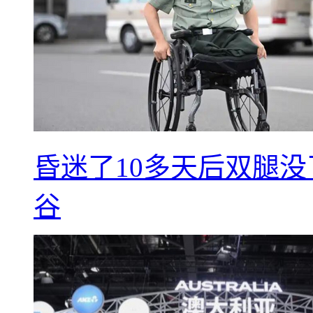
昏迷了10多天后双腿没
谷