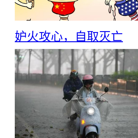
妒火攻心，自取灭亡