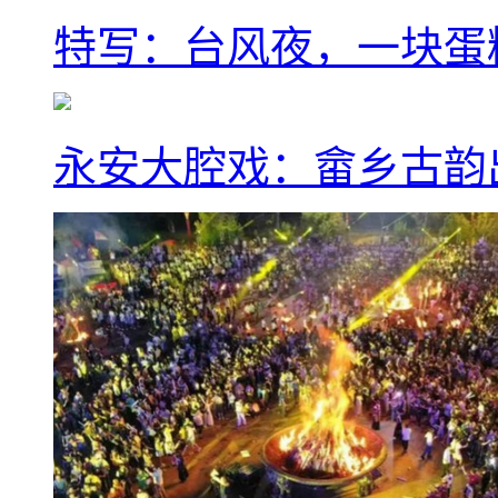
特写：台风夜，一块蛋
永安大腔戏：畲乡古韵