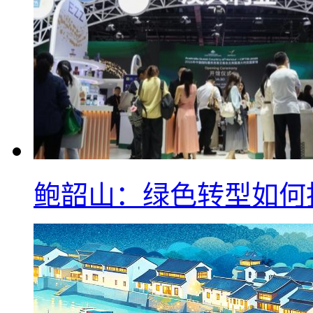
鲍韶山：绿色转型如何