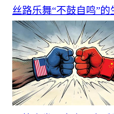
丝路乐舞“不鼓自鸣”