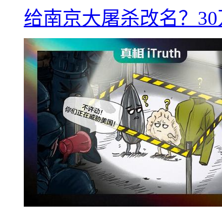
给南京大屠杀改名？3