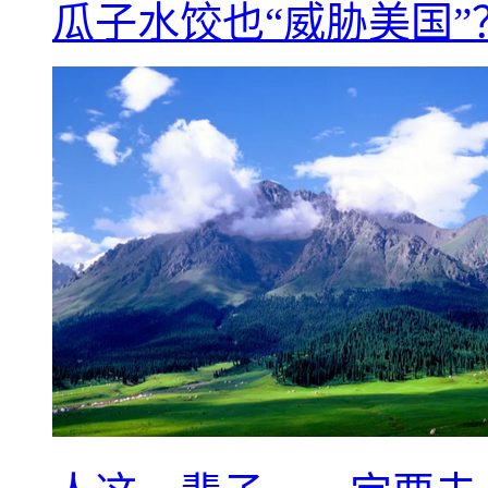
瓜子水饺也“威胁美国”