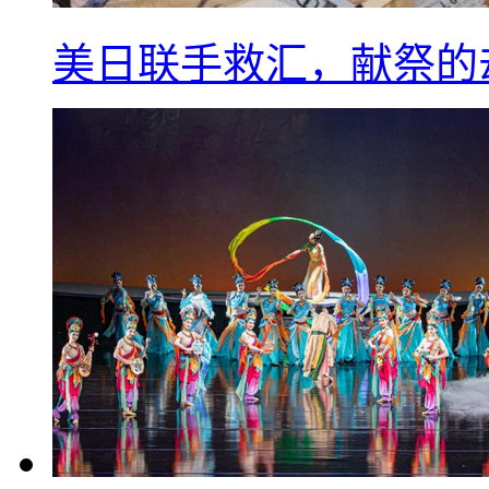
美日联手救汇，献祭的