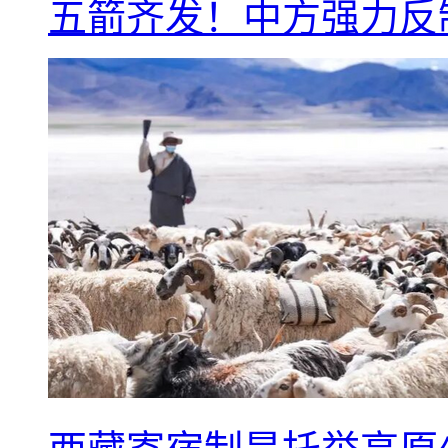
五箭齐发！中方强力反