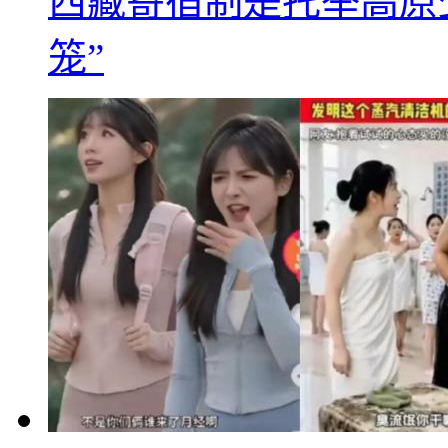
西藏寄宿制是托举高原
笼”