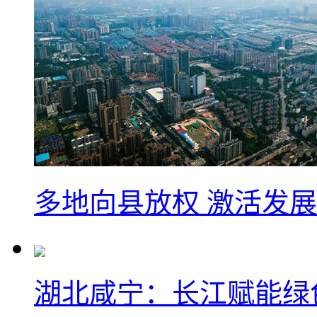
多地向县放权 激活发
湖北咸宁：长江赋能绿