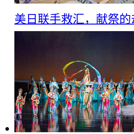
美日联手救汇，献祭的