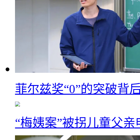
菲尔兹奖“0”的突破背
“梅姨案”被拐儿童父