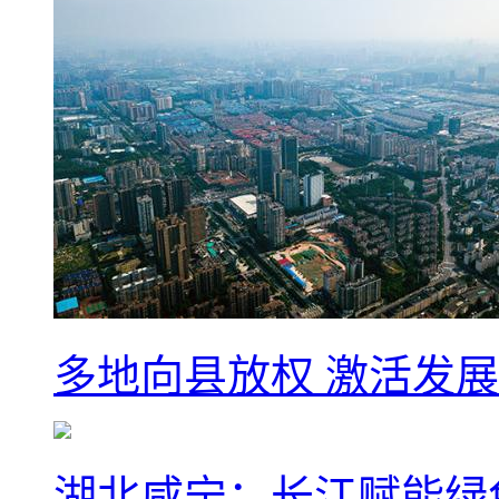
多地向县放权 激活发
湖北咸宁：长江赋能绿