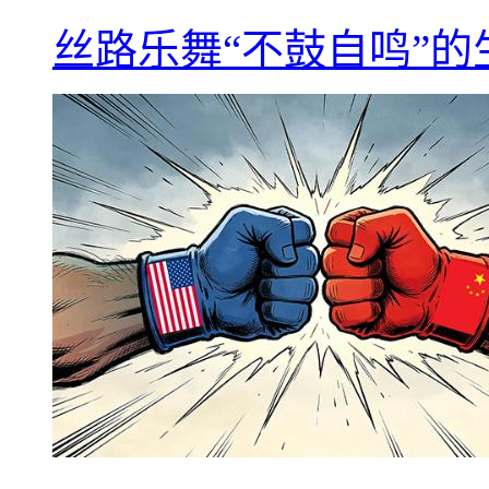
丝路乐舞“不鼓自鸣”