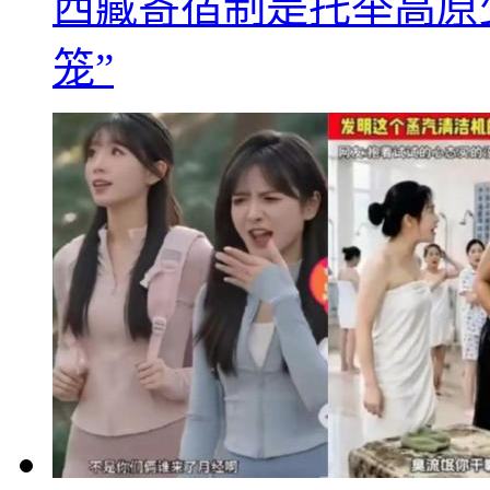
西藏寄宿制是托举高原
笼”