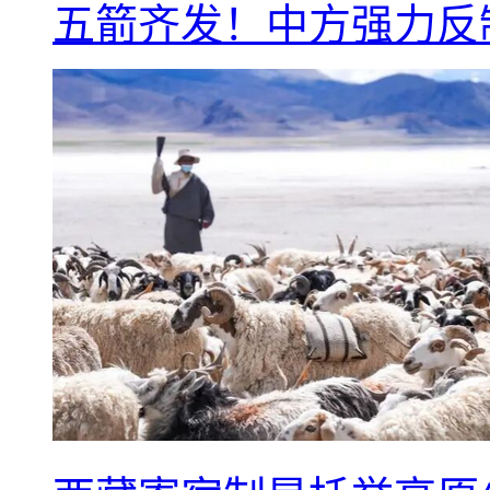
五箭齐发！中方强力反