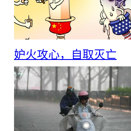
妒火攻心，自取灭亡