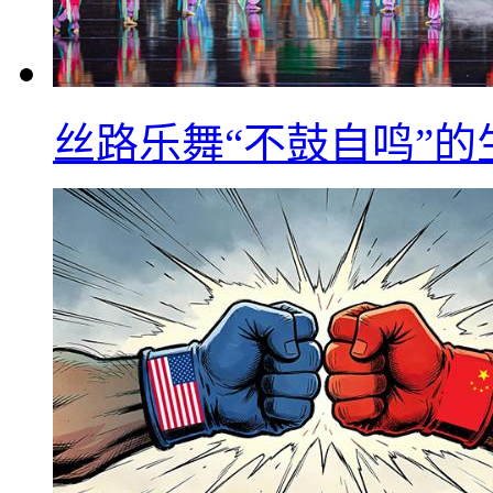
丝路乐舞“不鼓自鸣”