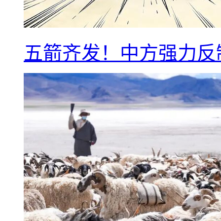
五箭齐发！中方强力反