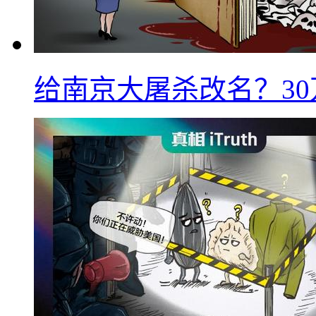
给南京大屠杀改名？3