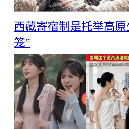
西藏寄宿制是托举高原
笼”