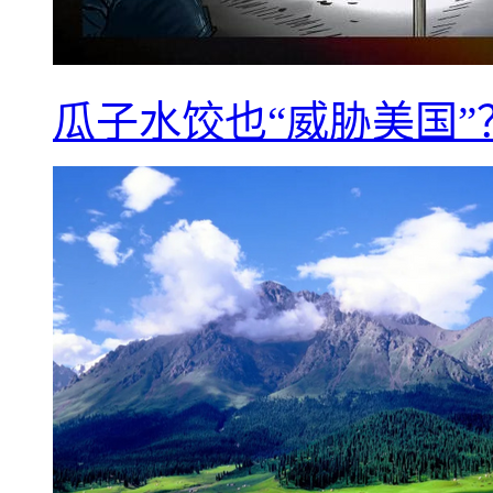
瓜子水饺也“威胁美国”