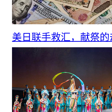
美日联手救汇，献祭的