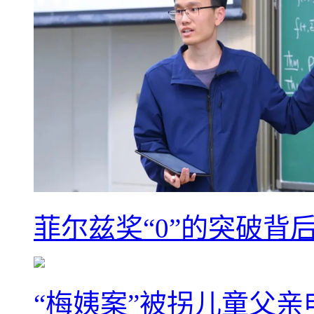
菲尔兹奖“0”的突破背
“梅姨案”被拐儿童父