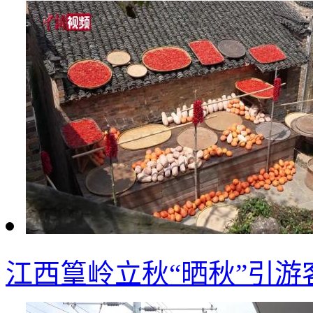
江西篁岭立秋“晒秋”引游