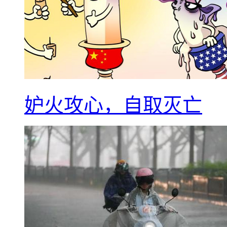
妒火攻心，自取灭亡