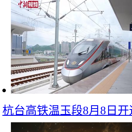
杭台高铁温玉段8月8日开