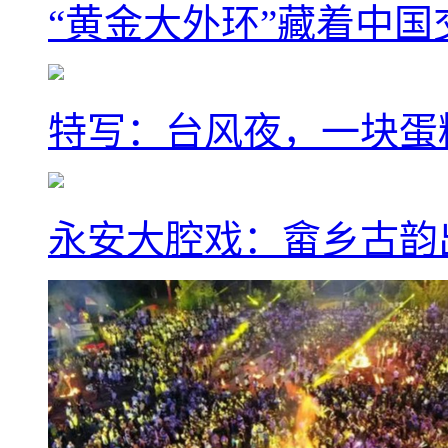
“黄金大外环”藏着中
特写：台风夜，一块蛋
永安大腔戏：畲乡古韵