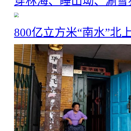
穿林海、睡山坳、涮雪
800亿立方米“南水”北